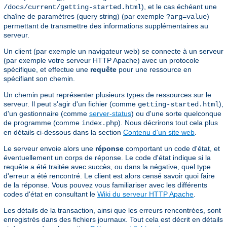
), et le cas échéant une
/docs/current/getting-started.html
chaîne de paramètres (query string) (par exemple
)
?arg=value
permettant de transmettre des informations supplémentaires au
serveur.
Un client (par exemple un navigateur web) se connecte à un serveur
(par exemple votre serveur HTTP Apache) avec un protocole
spécifique, et effectue une
requête
pour une ressource en
spécifiant son chemin.
Un chemin peut représenter plusieurs types de ressources sur le
serveur. Il peut s'agir d'un fichier (comme
),
getting-started.html
d'un gestionnaire (comme
server-status
) ou d'une sorte quelconque
de programme (comme
). Nous décrirons tout cela plus
index.php
en détails ci-dessous dans la section
Contenu d'un site web
.
Le serveur envoie alors une
réponse
comportant un code d'état, et
éventuellement un corps de réponse. Le code d'état indique si la
requête a été traitée avec succès, ou dans la négative, quel type
d'erreur a été rencontré. Le client est alors censé savoir quoi faire
de la réponse. Vous pouvez vous familiariser avec les différents
codes d'état en consultant le
Wiki du serveur HTTP Apache
.
Les détails de la transaction, ainsi que les erreurs rencontrées, sont
enregistrés dans des fichiers journaux. Tout cela est décrit en détails