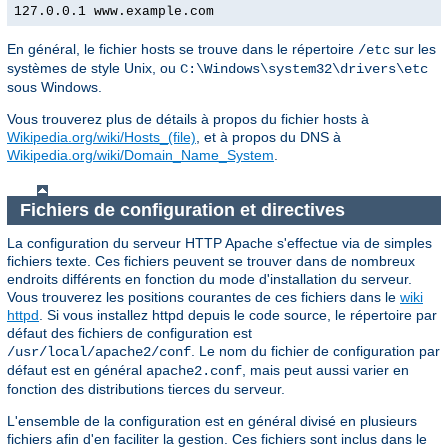
127.0.0.1 www.example.com
En général, le fichier hosts se trouve dans le répertoire
sur les
/etc
systèmes de style Unix, ou
C:\Windows\system32\drivers\etc
sous Windows.
Vous trouverez plus de détails à propos du fichier hosts à
Wikipedia.org/wiki/Hosts_(file)
, et à propos du DNS à
Wikipedia.org/wiki/Domain_Name_System
.
Fichiers de configuration et directives
La configuration du serveur HTTP Apache s'effectue via de simples
fichiers texte. Ces fichiers peuvent se trouver dans de nombreux
endroits différents en fonction du mode d'installation du serveur.
Vous trouverez les positions courantes de ces fichiers dans le
wiki
httpd
. Si vous installez httpd depuis le code source, le répertoire par
défaut des fichiers de configuration est
. Le nom du fichier de configuration par
/usr/local/apache2/conf
défaut est en général
, mais peut aussi varier en
apache2.conf
fonction des distributions tierces du serveur.
L'ensemble de la configuration est en général divisé en plusieurs
fichiers afin d'en faciliter la gestion. Ces fichiers sont inclus dans le