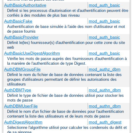
AuthBasicAuthoritative
mod_auth_basic
Définit si les processus d'autorisation et d'authentification peuvent être
confiés à des modules de plus bas niveau
AuthBasicFake
mod_auth_basic
Authentification de base simulée à l'aide des nom d'utilisateur et mot
de passe fournis
AuthBasicProvider
mod_auth_basic
Définit le(les) fournisseur(s) d'authentification pour cette zone du site
web
AuthBasicUseDigestAlgorithm
mod_auth_basic
Vérifie les mots de passe auprès des fournisseurs d'authentification à
la manière de l'authentification de type Digest.
AuthDBMGroupFile
mod_authz_dbm
Définit le nom du fichier de base de données contenant la liste des
groupes d'utilisateurs permettant de définir les autorisations des
utilisateurs
AuthDBMType
mod_authn_dbm
Définit le type de fichier de base de données utilisé pour stocker les
mots de passe
AuthDBMUserFile
mod_authn_dbm
Définit le nom d'un fichier de base de données pour l'authentification
contenant la liste des utilisateurs et de leurs mots de passe
AuthDigestAlgorithm
mod_auth_digest
Sélectionne l'algorithme utilisé pour calculer les condensés du défit et
de sa réponse