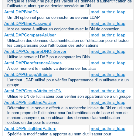
lorsque le serveur ne peut pas valider les données d'authentification de
l'utilisateur, alors que ce dernier possède un DN.
AuthLDAPBindDN
mod_authnz_ldap
Un DN optionnel pour se connecter au serveur LDAP
AuthLDAPBindPassword
mod_authnz_ldap
Mot de passe à utiliser en conjonction avec le DN de connexion
AuthLDAPCompareAsUser
mod_authnz_ldap
Utilisation des données d'authentification de l'utilisateur pour effectuer
les comparaisons pour l'attribution des autorisations
AuthLDAPCompareDNOnServer
mod_authnz_ldap
Utilise le serveur LDAP pour comparer les DNs
AuthLDAPDereferenceAliases
mod_authnz_ldap
À quel moment le module va déréférencer les alias
AuthLDAPGroupAttribute
mod_authnz_ldap
L'attribut LDAP utilisé pour vérifier l'appartenance d'un utilisateur à un
groupe.
AuthLDAPGroupAttributeIsDN
mod_authnz_ldap
Utilise le DN de l'utilisateur pour vérifier son appartenance à un groupe
AuthLDAPInitialBindAsUser
mod_authnz_ldap
Détermine si le serveur effectue la recherche initiale du DN en utilisant
le nom propre de l'utilisateur pour l'authentification de base et non de
manière anonyme, ou en utilisant des données d'authentification
codées en dur pour le serveur
AuthLDAPInitialBindPattern
mod_authnz_ldap
Spécifie la modification a apporter au nom d'utilisateur pour