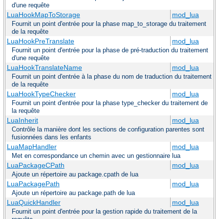
d'une requête
LuaHookMapToStorage
mod_lua
Fournit un point d'entrée pour la phase map_to_storage du traitement
de la requête
LuaHookPreTranslate
mod_lua
Fournit un point d'entrée pour la phase de pré-traduction du traitement
d'une requête
LuaHookTranslateName
mod_lua
Fournit un point d'entrée à la phase du nom de traduction du traitement
de la requête
LuaHookTypeChecker
mod_lua
Fournit un point d'entrée pour la phase type_checker du traitement de
la requête
LuaInherit
mod_lua
Contrôle la manière dont les sections de configuration parentes sont
fusionnées dans les enfants
LuaMapHandler
mod_lua
Met en correspondance un chemin avec un gestionnaire lua
LuaPackageCPath
mod_lua
Ajoute un répertoire au package.cpath de lua
LuaPackagePath
mod_lua
Ajoute un répertoire au package.path de lua
LuaQuickHandler
mod_lua
Fournit un point d'entrée pour la gestion rapide du traitement de la