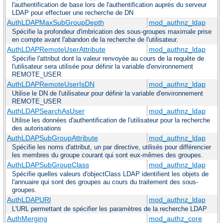
l'authentification de base lors de l'authentification auprès du serveur
LDAP pour effectuer une recherche de DN
AuthLDAPMaxSubGroupDepth
mod_authnz_ldap
Spécifie la profondeur d'imbrication des sous-groupes maximale prise
en compte avant l'abandon de la recherche de l'utilisateur.
AuthLDAPRemoteUserAttribute
mod_authnz_ldap
Spécifie l'attribut dont la valeur renvoyée au cours de la requête de
l'utilisateur sera utilisée pour définir la variable d'environnement
REMOTE_USER
AuthLDAPRemoteUserIsDN
mod_authnz_ldap
Utilise le DN de l'utilisateur pour définir la variable d'environnement
REMOTE_USER
AuthLDAPSearchAsUser
mod_authnz_ldap
Utilise les données d'authentification de l'utilisateur pour la recherche
des autorisations
AuthLDAPSubGroupAttribute
mod_authnz_ldap
Spécifie les noms d'attribut, un par directive, utilisés pour différencier
les membres du groupe courant qui sont eux-mêmes des groupes.
AuthLDAPSubGroupClass
mod_authnz_ldap
Spécifie quelles valeurs d'objectClass LDAP identifient les objets de
l'annuaire qui sont des groupes au cours du traitement des sous-
groupes.
AuthLDAPURl
mod_authnz_ldap
L'URL permettant de spécifier les paramètres de la recherche LDAP
AuthMerging
mod_authz_core