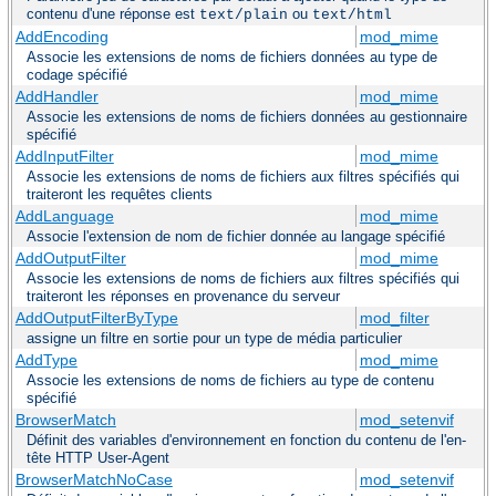
contenu d'une réponse est
ou
text/plain
text/html
AddEncoding
mod_mime
Associe les extensions de noms de fichiers données au type de
codage spécifié
AddHandler
mod_mime
Associe les extensions de noms de fichiers données au gestionnaire
spécifié
AddInputFilter
mod_mime
Associe les extensions de noms de fichiers aux filtres spécifiés qui
traiteront les requêtes clients
AddLanguage
mod_mime
Associe l'extension de nom de fichier donnée au langage spécifié
AddOutputFilter
mod_mime
Associe les extensions de noms de fichiers aux filtres spécifiés qui
traiteront les réponses en provenance du serveur
AddOutputFilterByType
mod_filter
assigne un filtre en sortie pour un type de média particulier
AddType
mod_mime
Associe les extensions de noms de fichiers au type de contenu
spécifié
BrowserMatch
mod_setenvif
Définit des variables d'environnement en fonction du contenu de l'en-
tête HTTP User-Agent
BrowserMatchNoCase
mod_setenvif