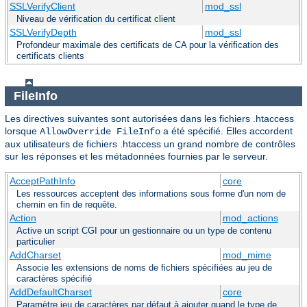
SSLVerifyClient
mod_ssl
Niveau de vérification du certificat client
SSLVerifyDepth
mod_ssl
Profondeur maximale des certificats de CA pour la vérification des
certificats clients
FileInfo
Les directives suivantes sont autorisées dans les fichiers .htaccess
lorsque
a été spécifié. Elles accordent
AllowOverride FileInfo
aux utilisateurs de fichiers .htaccess un grand nombre de contrôles
sur les réponses et les métadonnées fournies par le serveur.
AcceptPathInfo
core
Les ressources acceptent des informations sous forme d'un nom de
chemin en fin de requête.
Action
mod_actions
Active un script CGI pour un gestionnaire ou un type de contenu
particulier
AddCharset
mod_mime
Associe les extensions de noms de fichiers spécifiées au jeu de
caractères spécifié
AddDefaultCharset
core
Paramètre jeu de caractères par défaut à ajouter quand le type de