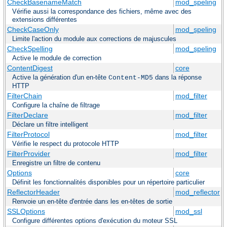
CheckBasenameMatch
mod_speling
Vérifie aussi la correspondance des fichiers, même avec des
extensions différentes
CheckCaseOnly
mod_speling
Limite l'action du module aux corrections de majuscules
CheckSpelling
mod_speling
Active le module de correction
ContentDigest
core
Active la génération d'un en-tête
dans la réponse
Content-MD5
HTTP
FilterChain
mod_filter
Configure la chaîne de filtrage
FilterDeclare
mod_filter
Déclare un filtre intelligent
FilterProtocol
mod_filter
Vérifie le respect du protocole HTTP
FilterProvider
mod_filter
Enregistre un filtre de contenu
Options
core
Définit les fonctionnalités disponibles pour un répertoire particulier
ReflectorHeader
mod_reflector
Renvoie un en-tête d'entrée dans les en-têtes de sortie
SSLOptions
mod_ssl
Configure différentes options d'exécution du moteur SSL