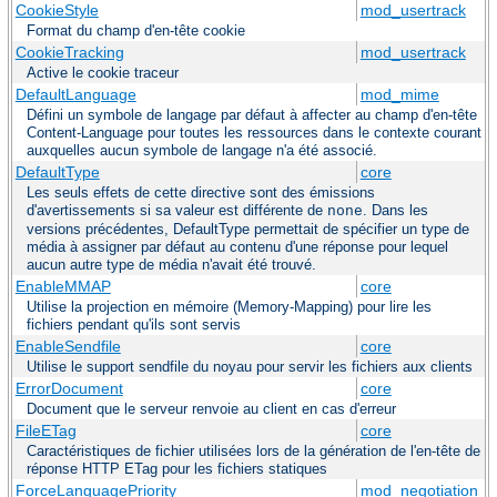
CookieStyle
mod_usertrack
Format du champ d'en-tête cookie
CookieTracking
mod_usertrack
Active le cookie traceur
DefaultLanguage
mod_mime
Défini un symbole de langage par défaut à affecter au champ d'en-tête
Content-Language pour toutes les ressources dans le contexte courant
auxquelles aucun symbole de langage n'a été associé.
DefaultType
core
Les seuls effets de cette directive sont des émissions
d'avertissements si sa valeur est différente de
. Dans les
none
versions précédentes, DefaultType permettait de spécifier un type de
média à assigner par défaut au contenu d'une réponse pour lequel
aucun autre type de média n'avait été trouvé.
EnableMMAP
core
Utilise la projection en mémoire (Memory-Mapping) pour lire les
fichiers pendant qu'ils sont servis
EnableSendfile
core
Utilise le support sendfile du noyau pour servir les fichiers aux clients
ErrorDocument
core
Document que le serveur renvoie au client en cas d'erreur
FileETag
core
Caractéristiques de fichier utilisées lors de la génération de l'en-tête de
réponse HTTP ETag pour les fichiers statiques
ForceLanguagePriority
mod_negotiation