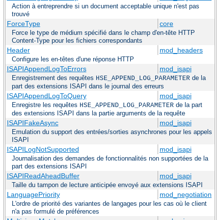
Action à entreprendre si un document acceptable unique n'est pas
trouvé
ForceType
core
Force le type de médium spécifié dans le champ d'en-tête HTTP
Content-Type pour les fichiers correspondants
Header
mod_headers
Configure les en-têtes d'une réponse HTTP
ISAPIAppendLogToErrors
mod_isapi
Enregistrement des requêtes
de la
HSE_APPEND_LOG_PARAMETER
part des extensions ISAPI dans le journal des erreurs
ISAPIAppendLogToQuery
mod_isapi
Enregistre les requêtes
de la part
HSE_APPEND_LOG_PARAMETER
des extensions ISAPI dans la partie arguments de la requête
ISAPIFakeAsync
mod_isapi
Emulation du support des entrées/sorties asynchrones pour les appels
ISAPI
ISAPILogNotSupported
mod_isapi
Journalisation des demandes de fonctionnalités non supportées de la
part des extensions ISAPI
ISAPIReadAheadBuffer
mod_isapi
Taille du tampon de lecture anticipée envoyé aux extensions ISAPI
LanguagePriority
mod_negotiation
L'ordre de priorité des variantes de langages pour les cas où le client
n'a pas formulé de préférences