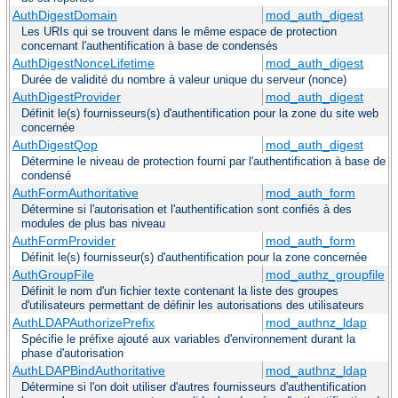
AuthDigestDomain
mod_auth_digest
Les URIs qui se trouvent dans le même espace de protection
concernant l'authentification à base de condensés
AuthDigestNonceLifetime
mod_auth_digest
Durée de validité du nombre à valeur unique du serveur (nonce)
AuthDigestProvider
mod_auth_digest
Définit le(s) fournisseurs(s) d'authentification pour la zone du site web
concernée
AuthDigestQop
mod_auth_digest
Détermine le niveau de protection fourni par l'authentification à base de
condensé
AuthFormAuthoritative
mod_auth_form
Détermine si l'autorisation et l'authentification sont confiés à des
modules de plus bas niveau
AuthFormProvider
mod_auth_form
Définit le(s) fournisseur(s) d'authentification pour la zone concernée
AuthGroupFile
mod_authz_groupfile
Définit le nom d'un fichier texte contenant la liste des groupes
d'utilisateurs permettant de définir les autorisations des utilisateurs
AuthLDAPAuthorizePrefix
mod_authnz_ldap
Spécifie le préfixe ajouté aux variables d'environnement durant la
phase d'autorisation
AuthLDAPBindAuthoritative
mod_authnz_ldap
Détermine si l'on doit utiliser d'autres fournisseurs d'authentification