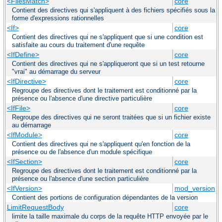
<FilesMatch>
core
Contient des directives qui s'appliquent à des fichiers spécifiés sous la
forme d'expressions rationnelles
<If>
core
Contient des directives qui ne s'appliquent que si une condition est
satisfaite au cours du traitement d'une requête
<IfDefine>
core
Contient des directives qui ne s'appliqueront que si un test retourne
"vrai" au démarrage du serveur
<IfDirective>
core
Regroupe des directives dont le traitement est conditionné par la
présence ou l'absence d'une directive particulière
<IfFile>
core
Regroupe des directives qui ne seront traitées que si un fichier existe
au démarrage
<IfModule>
core
Contient des directives qui ne s'appliquent qu'en fonction de la
présence ou de l'absence d'un module spécifique
<IfSection>
core
Regroupe des directives dont le traitement est conditionné par la
présence ou l'absence d'une section particulière
<IfVersion>
mod_version
Contient des portions de configuration dépendantes de la version
LimitRequestBody
core
limite la taille maximale du corps de la requête HTTP envoyée par le