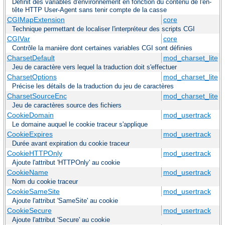
Définit des variables d'environnement en fonction du contenu de l'en-
tête HTTP User-Agent sans tenir compte de la casse
CGIMapExtension
core
Technique permettant de localiser l'interpréteur des scripts CGI
CGIVar
core
Contrôle la manière dont certaines variables CGI sont définies
CharsetDefault
mod_charset_lite
Jeu de caractère vers lequel la traduction doit s'effectuer
CharsetOptions
mod_charset_lite
Précise les détails de la traduction du jeu de caractères
CharsetSourceEnc
mod_charset_lite
Jeu de caractères source des fichiers
CookieDomain
mod_usertrack
Le domaine auquel le cookie traceur s'applique
CookieExpires
mod_usertrack
Durée avant expiration du cookie traceur
CookieHTTPOnly
mod_usertrack
Ajoute l'attribut 'HTTPOnly' au cookie
CookieName
mod_usertrack
Nom du cookie traceur
CookieSameSite
mod_usertrack
Ajoute l'attribut 'SameSite' au cookie
CookieSecure
mod_usertrack
Ajoute l'attribut 'Secure' au cookie