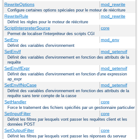
RewriteOptions
mod_rewrite
Configure certaines options spéciales pour le moteur de réécriture
RewriteRule
mod_rewrite
Définit les règles pour le moteur de réécriture
ScriptInterpreterSource
core
Permet de localiser l'interpréteur des scripts CGI
SetEnv
mod_env
Définit des variables d'environnement
SetEnvIf
mod_setenvif
Définit des variables d'environnement en fonction des attributs de la
requête
SetEnvIfExpr
mod_setenvif
Définit des variables d'environnement en fonction d'une expression
ap_expr
SetEnvIfNoCase
mod_setenvif
Définit des variables d'environnement en fonction des attributs de la
requête sans tenir compte de la casse
SetHandler
core
Force le traitement des fichiers spécifiés par un gestionnaire particulier
SetInputFilter
core
Définit les filtres par lesquels vont passer les requêtes client et les
données POST
SetOutputFilter
core
Définit les filtres par lesquels vont passer les réponses du serveur