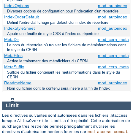
IndexOptions
mod_autoindex
Diverses options de configuration pour l'indexation d'un répertoire
IndexOrderDefault
mod_autoindex
Définit l'ordre d'affichage par défaut d'un index de répertoire
IndexStyleSheet
mod_autoindex
Ajoute une feuille de style CSS à l'index du répertoire
MetaDir
mod_cern_meta
Le nom du répertoire où trouver les fichiers de métainformations dans
le style du CERN
MetaFiles
mod_cern_meta
Active le traitement des métafichiers du CERN
MetaSuffix
mod_cern_meta
Suffixe du fichier contenant les métainformations dans le style du
CERN
ReadmeName
mod_autoindex
Nom du fichier dont le contenu sera inséré à la fin de l'index
Limit
Les directives suivantes sont autorisées dans les fichiers .htaccess
lorsque
a été spécifié. Cette autorisation de
AllowOverride Limit
surcharge très restreinte permet principalement d'utiliser les
directives d'autorisation héritées fournies par
.
mod_access_compat