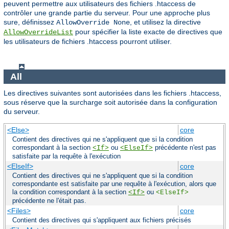
peuvent permettre aux utilisateurs des fichiers .htaccess de
contrôler une grande partie du serveur. Pour une approche plus
sure, définissez
, et utilisez la directive
AllowOverride None
pour spécifier la liste exacte de directives que
AllowOverrideList
les utilisateurs de fichiers .htaccess pourront utiliser.
All
Les directives suivantes sont autorisées dans les fichiers .htaccess,
sous réserve que la surcharge soit autorisée dans la configuration
du serveur.
<Else>
core
Contient des directives qui ne s'appliquent que si la condition
correspondant à la section
ou
précédente n'est pas
<If>
<ElseIf>
satisfaite par la requête à l'exécution
<ElseIf>
core
Contient des directives qui ne s'appliquent que si la condition
correspondante est satisfaite par une requête à l'exécution, alors que
la condition correspondant à la section
ou
<If>
<ElseIf>
précédente ne l'était pas.
<Files>
core
Contient des directives qui s'appliquent aux fichiers précisés