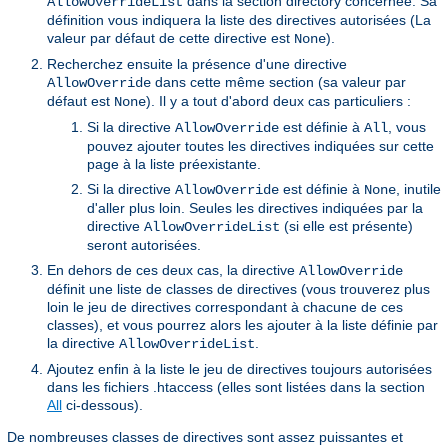
dans la section directory concernée. Sa
AllowOverrideList
définition vous indiquera la liste des directives autorisées (La
valeur par défaut de cette directive est
).
None
Recherchez ensuite la présence d'une directive
dans cette même section (sa valeur par
AllowOverride
défaut est
). Il y a tout d'abord deux cas particuliers :
None
Si la directive
est définie à
, vous
AllowOverride
All
pouvez ajouter toutes les directives indiquées sur cette
page à la liste préexistante.
Si la directive
est définie à
, inutile
AllowOverride
None
d'aller plus loin. Seules les directives indiquées par la
directive
(si elle est présente)
AllowOverrideList
seront autorisées.
En dehors de ces deux cas, la directive
AllowOverride
définit une liste de classes de directives (vous trouverez plus
loin le jeu de directives correspondant à chacune de ces
classes), et vous pourrez alors les ajouter à la liste définie par
la directive
.
AllowOverrideList
Ajoutez enfin à la liste le jeu de directives toujours autorisées
dans les fichiers .htaccess (elles sont listées dans la section
All
ci-dessous).
De nombreuses classes de directives sont assez puissantes et