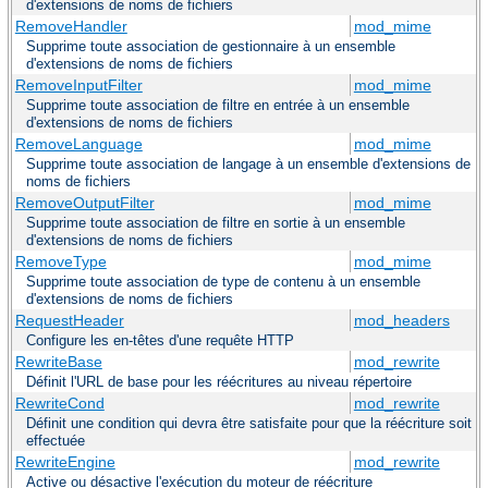
d'extensions de noms de fichiers
RemoveHandler
mod_mime
Supprime toute association de gestionnaire à un ensemble
d'extensions de noms de fichiers
RemoveInputFilter
mod_mime
Supprime toute association de filtre en entrée à un ensemble
d'extensions de noms de fichiers
RemoveLanguage
mod_mime
Supprime toute association de langage à un ensemble d'extensions de
noms de fichiers
RemoveOutputFilter
mod_mime
Supprime toute association de filtre en sortie à un ensemble
d'extensions de noms de fichiers
RemoveType
mod_mime
Supprime toute association de type de contenu à un ensemble
d'extensions de noms de fichiers
RequestHeader
mod_headers
Configure les en-têtes d'une requête HTTP
RewriteBase
mod_rewrite
Définit l'URL de base pour les réécritures au niveau répertoire
RewriteCond
mod_rewrite
Définit une condition qui devra être satisfaite pour que la réécriture soit
effectuée
RewriteEngine
mod_rewrite
Active ou désactive l'exécution du moteur de réécriture