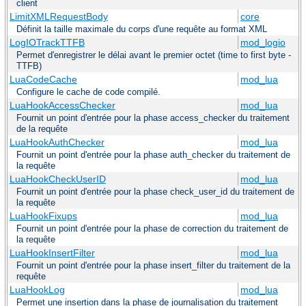
client
LimitXMLRequestBody
core
Définit la taille maximale du corps d'une requête au format XML
LogIOTrackTTFB
mod_logio
Permet d'enregistrer le délai avant le premier octet (time to first byte -
TTFB)
LuaCodeCache
mod_lua
Configure le cache de code compilé.
LuaHookAccessChecker
mod_lua
Fournit un point d'entrée pour la phase access_checker du traitement
de la requête
LuaHookAuthChecker
mod_lua
Fournit un point d'entrée pour la phase auth_checker du traitement de
la requête
LuaHookCheckUserID
mod_lua
Fournit un point d'entrée pour la phase check_user_id du traitement de
la requête
LuaHookFixups
mod_lua
Fournit un point d'entrée pour la phase de correction du traitement de
la requête
LuaHookInsertFilter
mod_lua
Fournit un point d'entrée pour la phase insert_filter du traitement de la
requête
LuaHookLog
mod_lua
Permet une insertion dans la phase de journalisation du traitement