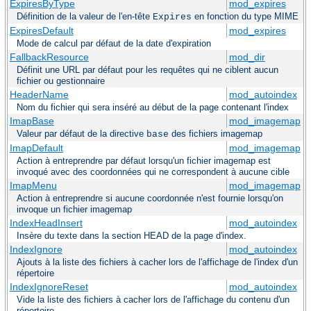
ExpiresByType
mod_expires
Définition de la valeur de l'en-tête
en fonction du type MIME
Expires
ExpiresDefault
mod_expires
Mode de calcul par défaut de la date d'expiration
FallbackResource
mod_dir
Définit une URL par défaut pour les requêtes qui ne ciblent aucun
fichier ou gestionnaire
HeaderName
mod_autoindex
Nom du fichier qui sera inséré au début de la page contenant l'index
ImapBase
mod_imagemap
Valeur par défaut de la directive
des fichiers imagemap
base
ImapDefault
mod_imagemap
Action à entreprendre par défaut lorsqu'un fichier imagemap est
invoqué avec des coordonnées qui ne correspondent à aucune cible
ImapMenu
mod_imagemap
Action à entreprendre si aucune coordonnée n'est fournie lorsqu'on
invoque un fichier imagemap
IndexHeadInsert
mod_autoindex
Insère du texte dans la section HEAD de la page d'index.
IndexIgnore
mod_autoindex
Ajouts à la liste des fichiers à cacher lors de l'affichage de l'index d'un
répertoire
IndexIgnoreReset
mod_autoindex
Vide la liste des fichiers à cacher lors de l'affichage du contenu d'un
répertoire