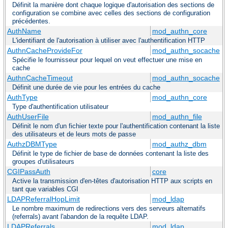
Définit la manière dont chaque logique d'autorisation des sections de
configuration se combine avec celles des sections de configuration
précédentes.
AuthName
mod_authn_core
L'identifiant de l'autorisation à utiliser avec l'authentification HTTP
AuthnCacheProvideFor
mod_authn_socache
Spécifie le fournisseur pour lequel on veut effectuer une mise en
cache
AuthnCacheTimeout
mod_authn_socache
Définit une durée de vie pour les entrées du cache
AuthType
mod_authn_core
Type d'authentification utilisateur
AuthUserFile
mod_authn_file
Définit le nom d'un fichier texte pour l'authentification contenant la liste
des utilisateurs et de leurs mots de passe
AuthzDBMType
mod_authz_dbm
Définit le type de fichier de base de données contenant la liste des
groupes d'utilisateurs
CGIPassAuth
core
Active la transmission d'en-têtes d'autorisation HTTP aux scripts en
tant que variables CGI
LDAPReferralHopLimit
mod_ldap
Le nombre maximum de redirections vers des serveurs alternatifs
(referrals) avant l'abandon de la requête LDAP.
LDAPReferrals
mod_ldap