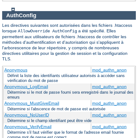
AuthConfig
Les directives suivantes sont autorisées dans les fichiers .htaccess
lorsque
a été spécifié. Elles
AllowOverride AuthConfig
permettent aux utilisateurs de fichiers .htaccess de contrôler les
méthodes d'authentification et d'autorisation qui s'appliquent à
l'arborescence de leur répertoire, y compris de nombreuses
directives utilitaires pour la gestion de session et la configuration
TLS.
Anonymous
mod_authn_anon
Définit la liste des identifiants utilisateur autorisés à accéder sans
vérification du mot de passe
Anonymous_LogEmail
mod_authn_anon
Détermine si le mot de passe fourni sera enregistré dans le journal des
erreurs
Anonymous_MustGiveEmail
mod_authn_anon
Détermine si l'abscence de mot de passe est autorisée
Anonymous_NoUserID
mod_authn_anon
Détermine si le champ identifiant peut être vide
Anonymous_VerifyEmail
mod_authn_anon
Détermine s'il faut vérifier que le format de l'adresse email fournie
comme mot de passe est correct