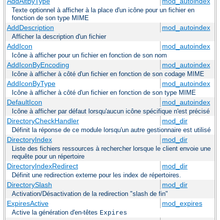
AddAltByType
mod_autoindex
Texte optionnel à afficher à la place d'un icône pour un fichier en
fonction de son type MIME
AddDescription
mod_autoindex
Afficher la description d'un fichier
AddIcon
mod_autoindex
Icône à afficher pour un fichier en fonction de son nom
AddIconByEncoding
mod_autoindex
Icône à afficher à côté d'un fichier en fonction de son codage MIME
AddIconByType
mod_autoindex
Icône à afficher à côté d'un fichier en fonction de son type MIME
DefaultIcon
mod_autoindex
Icône à afficher par défaut lorsqu'aucun icône spécifique n'est précisé
DirectoryCheckHandler
mod_dir
Définit la réponse de ce module lorsqu'un autre gestionnaire est utilisé
DirectoryIndex
mod_dir
Liste des fichiers ressources à rechercher lorsque le client envoie une
requête pour un répertoire
DirectoryIndexRedirect
mod_dir
Définit une redirection externe pour les index de répertoires.
DirectorySlash
mod_dir
Activation/Désactivation de la redirection "slash de fin"
ExpiresActive
mod_expires
Active la génération d'en-têtes
Expires