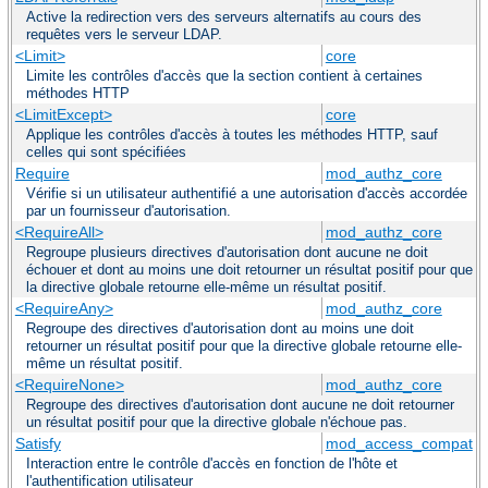
Active la redirection vers des serveurs alternatifs au cours des
requêtes vers le serveur LDAP.
<Limit>
core
Limite les contrôles d'accès que la section contient à certaines
méthodes HTTP
<LimitExcept>
core
Applique les contrôles d'accès à toutes les méthodes HTTP, sauf
celles qui sont spécifiées
Require
mod_authz_core
Vérifie si un utilisateur authentifié a une autorisation d'accès accordée
par un fournisseur d'autorisation.
<RequireAll>
mod_authz_core
Regroupe plusieurs directives d'autorisation dont aucune ne doit
échouer et dont au moins une doit retourner un résultat positif pour que
la directive globale retourne elle-même un résultat positif.
<RequireAny>
mod_authz_core
Regroupe des directives d'autorisation dont au moins une doit
retourner un résultat positif pour que la directive globale retourne elle-
même un résultat positif.
<RequireNone>
mod_authz_core
Regroupe des directives d'autorisation dont aucune ne doit retourner
un résultat positif pour que la directive globale n'échoue pas.
Satisfy
mod_access_compat
Interaction entre le contrôle d'accès en fonction de l'hôte et
l'authentification utilisateur