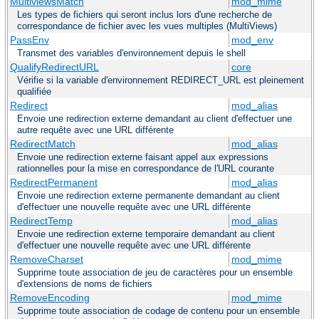
MultiviewsMatch
mod_mime
Les types de fichiers qui seront inclus lors d'une recherche de
correspondance de fichier avec les vues multiples (MultiViews)
PassEnv
mod_env
Transmet des variables d'environnement depuis le shell
QualifyRedirectURL
core
Vérifie si la variable d'environnement REDIRECT_URL est pleinement
qualifiée
Redirect
mod_alias
Envoie une redirection externe demandant au client d'effectuer une
autre requête avec une URL différente
RedirectMatch
mod_alias
Envoie une redirection externe faisant appel aux expressions
rationnelles pour la mise en correspondance de l'URL courante
RedirectPermanent
mod_alias
Envoie une redirection externe permanente demandant au client
d'effectuer une nouvelle requête avec une URL différente
RedirectTemp
mod_alias
Envoie une redirection externe temporaire demandant au client
d'effectuer une nouvelle requête avec une URL différente
RemoveCharset
mod_mime
Supprime toute association de jeu de caractères pour un ensemble
d'extensions de noms de fichiers
RemoveEncoding
mod_mime
Supprime toute association de codage de contenu pour un ensemble