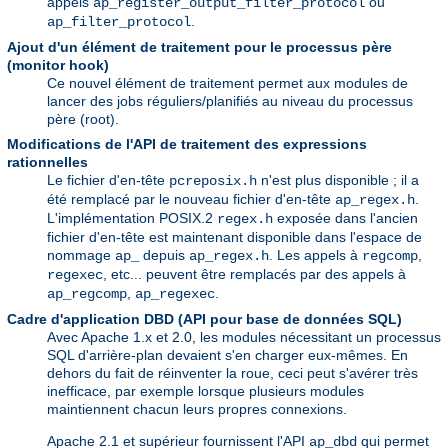
appels
ou
ap_register_output_filter_protocol
.
ap_filter_protocol
Ajout d'un élément de traitement pour le processus père
(monitor hook)
Ce nouvel élément de traitement permet aux modules de
lancer des jobs réguliers/planifiés au niveau du processus
père (root).
Modifications de l'API de traitement des expressions
rationnelles
Le fichier d'en-tête
n'est plus disponible ; il a
pcreposix.h
été remplacé par le nouveau fichier d'en-tête
.
ap_regex.h
L'implémentation POSIX.2
exposée dans l'ancien
regex.h
fichier d'en-tête est maintenant disponible dans l'espace de
nommage
depuis
. Les appels à
,
ap_
ap_regex.h
regcomp
, etc... peuvent être remplacés par des appels à
regexec
,
.
ap_regcomp
ap_regexec
Cadre d'application DBD (API pour base de données SQL)
Avec Apache 1.x et 2.0, les modules nécessitant un processus
SQL d'arrière-plan devaient s'en charger eux-mêmes. En
dehors du fait de réinventer la roue, ceci peut s'avérer très
inefficace, par exemple lorsque plusieurs modules
maintiennent chacun leurs propres connexions.
Apache 2.1 et supérieur fournissent l'API
qui permet
ap_dbd