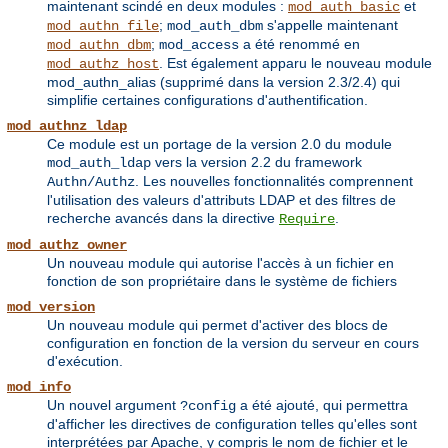
maintenant scindé en deux modules :
et
mod_auth_basic
;
s'appelle maintenant
mod_authn_file
mod_auth_dbm
;
a été renommé en
mod_authn_dbm
mod_access
. Est également apparu le nouveau module
mod_authz_host
mod_authn_alias (supprimé dans la version 2.3/2.4) qui
simplifie certaines configurations d'authentification.
mod_authnz_ldap
Ce module est un portage de la version 2.0 du module
vers la version 2.2 du framework
mod_auth_ldap
. Les nouvelles fonctionnalités comprennent
Authn/Authz
l'utilisation des valeurs d'attributs LDAP et des filtres de
recherche avancés dans la directive
.
Require
mod_authz_owner
Un nouveau module qui autorise l'accès à un fichier en
fonction de son propriétaire dans le système de fichiers
mod_version
Un nouveau module qui permet d'activer des blocs de
configuration en fonction de la version du serveur en cours
d'exécution.
mod_info
Un nouvel argument
a été ajouté, qui permettra
?config
d'afficher les directives de configuration telles qu'elles sont
interprétées par Apache, y compris le nom de fichier et le