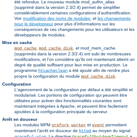
été refondus. Le nouveau module mod_authn_alias
(supprimé dans la version 2.3/2.4) permet de simplifier
considérablement certaines configurations d'authentification.
Voir
modification des noms de modules
, et
les changements
pour le développeur
pour plus d'informations sur les
conséquences de ces changements pour les utilisateurs et les
développeurs de modules.
Mise en cache
,
, et mod_mem_cache
mod_cache
mod_cache_disk
(supprimés dans la version 2.3/2.4) ont subi de nombreuses
modifications, et l'on considère qu'ils ont maintenant atteint un
degré de qualité suffisant pour leur mise en production. Le
programme
a été ajouté afin de rendre plus
htcacheclean
propre la configuration du module
.
mod_cache_disk
Configuration
L'agencement de la configuration par défaut a été simplifié et
modularisé. Les portions de configuration qui peuvent être
utilisées pour activer des fonctionnalités courantes sont
maintenant intégrées à Apache, et peuvent être facilement
ajoutées à la configuration principale du serveur.
Arrêt en douceur
Les modules MPM
,
et
permettent
prefork
worker
event
maintenant l'arrêt en douceur de
au moyen du signal
httpd
. La directive
a
graceful-stop
GracefulShutdownTimeout