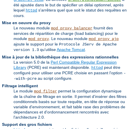
été ajoutée dans le but de spécifier un délai optionnel, après
lequel
s'arrêtera quel que soit le statut des requêtes en
httpd
cours.
Mise en oeuvre du proxy
Le nouveau module
fournit des
mod_proxy_balancer
services de répartition de charge (load balancing) pour le
module
. Le nouveau module
mod_proxy
mod_proxy_ajp
ajoute le support pour le
Protocole JServ de Apache
qu'utilise
Apache Tomcat
.
version 1.3
Mise à jour de la bibliothèque des expressions rationnelles
La version 5.0 de la
Perl Compatible Regular Expression
Library
(PCRE) est maintenant disponible.
peut être
httpd
configuré pour utiliser une PCRE choisie en passant l'option
-
au script configure.
-with-pcre
Filtrage intelligent
Le module
permet la configuration dynamique
mod_filter
de la chaîne de filtrage en sortie. Il permet d'insérer des filtres
conditionnels basés sur toute requête, en-tête de réponse ou
variable d'environnement, et fait table rase des problèmes de
dépendances et d'ordonnancement rencontrés avec
l'architecture 2.0.
Support des gros fichiers