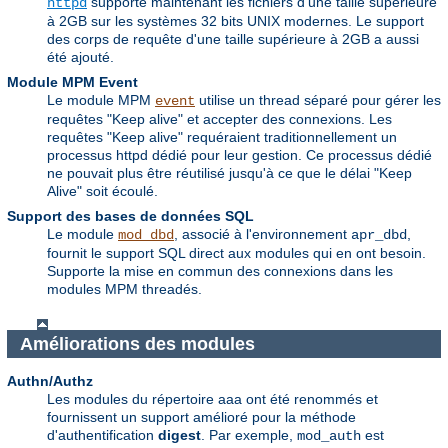
supporte maintenant les fichiers d'une taille supérieure
httpd
à 2GB sur les systèmes 32 bits UNIX modernes. Le support
des corps de requête d'une taille supérieure à 2GB a aussi
été ajouté.
Module MPM Event
Le module MPM
utilise un thread séparé pour gérer les
event
requêtes "Keep alive" et accepter des connexions. Les
requêtes "Keep alive" requéraient traditionnellement un
processus httpd dédié pour leur gestion. Ce processus dédié
ne pouvait plus être réutilisé jusqu'à ce que le délai "Keep
Alive" soit écoulé.
Support des bases de données SQL
Le module
, associé à l'environnement
,
mod_dbd
apr_dbd
fournit le support SQL direct aux modules qui en ont besoin.
Supporte la mise en commun des connexions dans les
modules MPM threadés.
Améliorations des modules
Authn/Authz
Les modules du répertoire aaa ont été renommés et
fournissent un support amélioré pour la méthode
d'authentification
digest
. Par exemple,
est
mod_auth