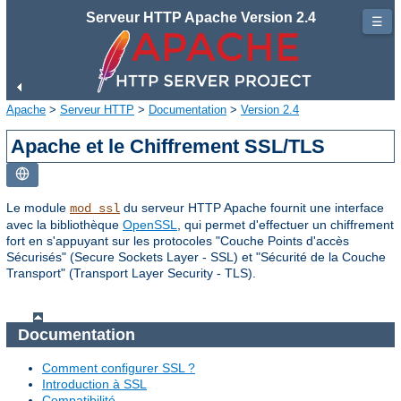
Serveur HTTP Apache Version 2.4
☰
Apache
>
Serveur HTTP
>
Documentation
>
Version 2.4
Apache et le Chiffrement SSL/TLS
Le module
du serveur HTTP Apache fournit une interface
mod_ssl
avec la bibliothèque
OpenSSL
, qui permet d'effectuer un chiffrement
fort en s'appuyant sur les protocoles "Couche Points d'accès
Sécurisés" (Secure Sockets Layer - SSL) et "Sécurité de la Couche
Transport" (Transport Layer Security - TLS).
Documentation
Comment configurer SSL ?
Introduction à SSL
Compatibilité