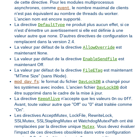
de cette directive. Pour les modules multiprocessus
asynchrones, comme
, le nombre maximal de clients
event
n'est pas équivalent au nombre de threads du worker.
L'ancien nom est encore supporté.
La directive
ne produit plus aucun effet, si ce
DefaultType
n'est d'émettre un avertissement si elle est définie à une
valeur autre que
. D'autres directives de configuration la
none
remplacent dans la version 2.4.
La valeur par défaut de la directive
est
AllowOverride
maintenant
.
None
La valeur par défaut de la directive
est
EnableSendfile
maintenant Off.
La valeur par défaut de la directive
est maintenant
FileETag
"MTime Size" (sans INode).
: le format du fichier
a changé pour
mod_dav_fs
DavLockDB
les systèmes avec inodes. L'ancien fichier
doit
DavLockDB
être supprimé dans le cadre de la mise à jour.
La directive
n'accepte que les valeurs
ou
.
KeepAlive
On
Off
Avant, toute valeur autre que "Off" ou "0" était traitée comme
"On".
Les directives AcceptMutex, LockFile, RewriteLock,
SSLMutex, SSLStaplingMutex et WatchdogMutexPath ont été
remplacées par la directive unique
. Vous devez évaluer
Mutex
l'impact de ces directives obsolètes dans votre configuration