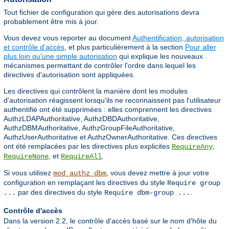
Tout fichier de configuration qui gère des autorisations devra
probablement être mis à jour.
Vous devez vous reporter au document
Authentification, autorisation
et contrôle d'accès
, et plus particulièrement à la section
Pour aller
plus loin qu'une simple autorisation
qui explique les nouveaux
mécanismes permettant de contrôler l'ordre dans lequel les
directives d'autorisation sont appliquées.
Les directives qui contrôlent la manière dont les modules
d'autorisation réagissent lorsqu'ils ne reconnaissent pas l'utilisateur
authentifié ont été supprimées : elles comprennent les directives
AuthzLDAPAuthoritative, AuthzDBDAuthoritative,
AuthzDBMAuthoritative, AuthzGroupFileAuthoritative,
AuthzUserAuthoritative et AuthzOwnerAuthoritative. Ces directives
ont été remplacées par les directives plus explicites
,
RequireAny
, et
.
RequireNone
RequireAll
Si vous utilisez
, vous devez mettre à jour votre
mod_authz_dbm
configuration en remplaçant les directives du style
Require group
par des directives du style
.
...
Require dbm-group ...
Contrôle d'accès
Dans la version 2.2, le contrôle d'accès basé sur le nom d'hôte du