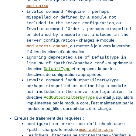
server configuration
mod_unixd
Invalid command 'Require', perhaps
misspelled or defined by a module not
, ou
included in the server configuration
Invalid command 'Order', perhaps misspelled
or defined by a module not included in the
- chargez le module
server configuration
, ou mettez à jour vers la version
mod_access_compat
2.4 les directives d'autorisation.
Ignoring deprecated use of DefaultType in
- supprimez la
line NN of /path/to/apache2.conf
directive
et remplacez-la par les
DefaultType
directives de configuration appropriées.
Invalid command 'AddOutputFilterByType',
perhaps misspelled or defined by a module
- la
not included in the server configuration
directive
qui était jusqu'alors
AddOutputFilterByType
implémentée par le module core, l'est maintenant par le
module mod_filter, qui doit donc être chargé.
Erreurs de traitement des requêtes :
configuration error: couldn't check user:
- chargez le module
.
/path
mod_authn_core
Les fichiers
ne sont pas traités - Vérifiez la
.htaccess