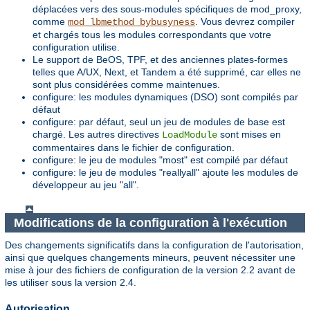
déplacées vers des sous-modules spécifiques de mod_proxy,
comme
. Vous devrez compiler
mod_lbmethod_bybusyness
et chargés tous les modules correspondants que votre
configuration utilise.
Le support de BeOS, TPF, et des anciennes plates-formes
telles que A/UX, Next, et Tandem a été supprimé, car elles ne
sont plus considérées comme maintenues.
configure: les modules dynamiques (DSO) sont compilés par
défaut
configure: par défaut, seul un jeu de modules de base est
chargé. Les autres directives
sont mises en
LoadModule
commentaires dans le fichier de configuration.
configure: le jeu de modules "most" est compilé par défaut
configure: le jeu de modules "reallyall" ajoute les modules de
développeur au jeu "all".
Modifications de la configuration à l'exécution
Des changements significatifs dans la configuration de l'autorisation,
ainsi que quelques changements mineurs, peuvent nécessiter une
mise à jour des fichiers de configuration de la version 2.2 avant de
les utiliser sous la version 2.4.
Autorisation