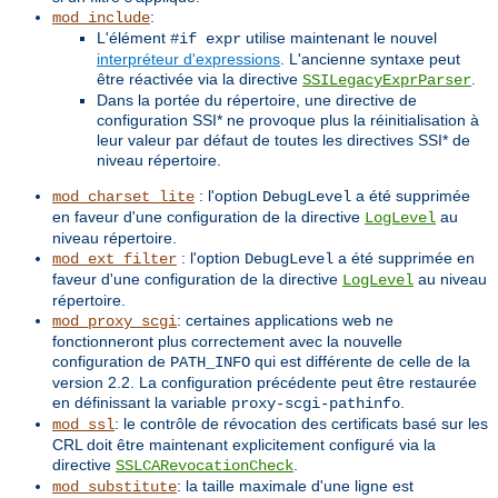
:
mod_include
L'élément
utilise maintenant le nouvel
#if expr
interpréteur d'expressions
. L'ancienne syntaxe peut
être réactivée via la directive
.
SSILegacyExprParser
Dans la portée du répertoire, une directive de
configuration SSI* ne provoque plus la réinitialisation à
leur valeur par défaut de toutes les directives SSI* de
niveau répertoire.
: l'option
a été supprimée
mod_charset_lite
DebugLevel
en faveur d'une configuration de la directive
au
LogLevel
niveau répertoire.
: l'option
a été supprimée en
mod_ext_filter
DebugLevel
faveur d'une configuration de la directive
au niveau
LogLevel
répertoire.
: certaines applications web ne
mod_proxy_scgi
fonctionneront plus correctement avec la nouvelle
configuration de
qui est différente de celle de la
PATH_INFO
version 2.2. La configuration précédente peut être restaurée
en définissant la variable
.
proxy-scgi-pathinfo
: le contrôle de révocation des certificats basé sur les
mod_ssl
CRL doit être maintenant explicitement configuré via la
directive
.
SSLCARevocationCheck
: la taille maximale d'une ligne est
mod_substitute