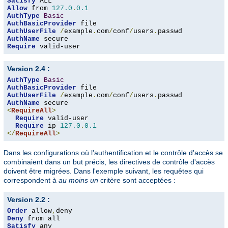
Satisfy
Allow
 from 
127.0
.
0.1
AuthType
Basic
AuthBasicProvider
AuthUserFile
/
example
.
com
/
conf
/
users
.
AuthName
Require
 valid-user
Version 2.4 :
AuthType
Basic
AuthBasicProvider
AuthUserFile
/
example
.
com
/
conf
/
users
.
AuthName
<
RequireAll
>
Require
 valid-user

Require
 ip 
127.0
.
0.1
</
RequireAll
>
Dans les configurations où l'authentification et le contrôle d'accès se
combinaient dans un but précis, les directives de contrôle d'accès
doivent être migrées. Dans l'exemple suivant, les requêtes qui
correspondent à
au moins un
critère sont acceptées :
Version 2.2 :
Order
 allow
,
Deny
Satisfy