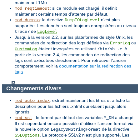
maintenant 1Mo.
: si ce module est chargé, il définit
mod_reqtimeout
maintenant certains temps d'attente par défaut.
: la directive
n'est plus
mod_dumpio
DumpIOLogLevel
supportée. Les données sont toujours enregistrées au niveau
de
trace7
LogLevel
Jusqu'à la version 2.2, sur les plateformes de style Unix, les
commandes de redirection des logs définies via
ou
ErrorLog
étaient invoquées en utilisant
. A
CustomLog
/bin/sh -c
partir de la version 2.4, les commandes de redirection des
logs sont exécutées directement. Pour retrouver l'ancien
comportement, voir la
documentation sur la redirection des
logs
Changements divers
: extrait maintenant les titres et affiche la
mod_auto_index
description pour les fichiers .xhtml qui étaient jusqu'alors
ignorés.
: le format par défaut des variables
a changé.
mod_ssl
*_DN
Il est cependant encore possible d'utiliser l'ancien format via
la nouvelle option
de la directive
LegacyDNStringFormat
. Le protocole SSLv2 n'est plus supporté. Les
SSLOptions