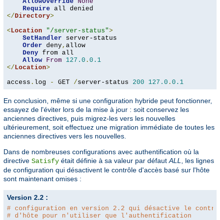
AllowOverride
None
Require
</
Directory
>
<
Location
"/server-status"
>
SetHandler
 server-status

Order
 deny
,
allow

Deny
 from all

Allow
From
127.0
.
0.1
</
Location
>
access
.
log 
-
 GET 
/
server-status 
200
127.0
.
0.1
En conclusion, même si une configuration hybride peut fonctionner,
essayez de l'éviter lors de la mise à jour : soit conservez les
anciennes directives, puis migrez-les vers les nouvelles
ultérieurement, soit effectuez une migration immédiate de toutes les
anciennes directives vers les nouvelles.
Dans de nombreuses configurations avec authentification où la
directive
était définie à sa valeur par défaut
ALL
, les lignes
Satisfy
de configuration qui désactivent le contrôle d'accès basé sur l'hôte
sont maintenant omises :
Version 2.2 :
# configuration en version 2.2 qui désactive le contrô
# d'hôte pour n'utiliser que l'authentification