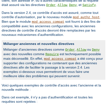
client, son adresse IP, ou d'autres caractéristiques de la requête
était assuré via les directives
,
,
, et
.
Order
Allow
Deny
Satisfy
Dans la version 2.4, ce contrôle d'accès est assuré, comme tout
contrôle d'autorisation, par le nouveau module
.
mod_authz_host
Bien que le module
soit fourni à des fins de
mod_access_compat
compatibilité avec les anciennes configurations, les anciennes
directives de contrôle d'accès devront être remplacées par les
nouveaux mécanismes d'authentification.
Mélanger anciennes et nouvelles directives
Mélanger d'anciennes directives comme
,
ou
Order
Allow
Deny
avec des nouvelles comme
est techniquement possible
Require
mais déconseillé. En effet,
a été conçu pour
mod_access_compat
supporter des configurations ne contenant que des anciennes
directives afin de faciliter le passage à la version 2.4. Les
exemples ci-dessous vous permettront de vous faire une
meilleure idée des problèmes qui peuvent survenir.
Voici quelques exemples de contrôle d'accès avec l'ancienne et la
nouvelle méthode :
Dans cet exemple, il n'y a pas d'authentification et toutes les
requêtes sont rejetées :