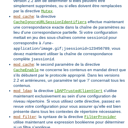
version 2.2 afin de déterminer si elles peuvent être
simplement supprimées, ou si elles doivent être remplacées
par la directive
.
Mutex
: la directive
mod_cache
effectue maintenant
CacheIgnoreURLSessionIdentifiers
une correspondance exacte dans la chaîne de paramètres au
lieu d'une correspondance partielle. Si votre configuration
mettait en jeu des sous-chaînes comme
pour
sessionid
correspondre à
/une-
, vous
application/image.gif;jsessionid=123456789
devez maintenant utiliser la chaîne de correspondance
complète
.
jsessionid
: le second paramètre de la directive
mod_cache
ne concerne les contenus en mandat direct que
CacheEnable
s'ils débutent par le protocole approprié. Dans les versions
2.2 et antérieures, un paramètre tel que '/' concernait tous les
contenus.
: la directive
s'utilise
mod_ldap
LDAPTrustedClientCert
maintenant exclusivement au sein d'une configuration de
niveau répertoire. Si vous utilisez cette directive, passez en
revue votre configuration pour vous assurer qu'elle est bien
présente dans tous les contextes de répertoire nécessaires.
: la syntaxe de la directive
mod_filter
FilterProvider
utilise maintenant une expression booléenne pour déterminer
si un filtre s'applique.