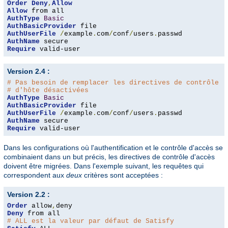
Order
Deny
,
Allow
Allow
AuthType
Basic
AuthBasicProvider
AuthUserFile
/
example
.
com
/
conf
/
users
.
AuthName
Require
 valid-user
Version 2.4 :
# Pas besoin de remplacer les directives de contrôle d
# d'hôte désactivées
AuthType
Basic
AuthBasicProvider
AuthUserFile
/
example
.
com
/
conf
/
users
.
AuthName
Require
 valid-user
Dans les configurations où l'authentification et le contrôle d'accès se
combinaient dans un but précis, les directives de contrôle d'accès
doivent être migrées. Dans l'exemple suivant, les requêtes qui
correspondent aux
deux
critères sont acceptées :
Version 2.2 :
Order
 allow
,
Deny
# ALL est la valeur par défaut de Satisfy