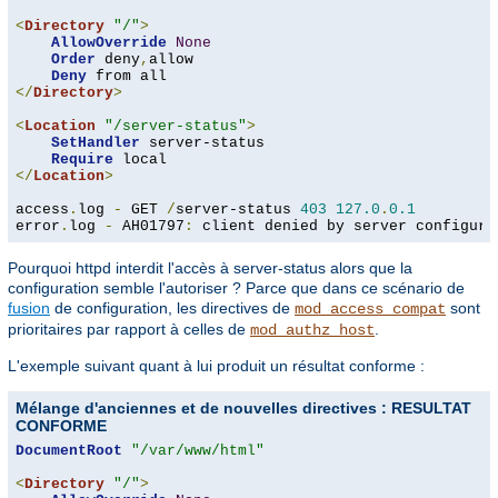
<
Directory
"/"
>
AllowOverride
None
Order
 deny
,
allow

Deny
</
Directory
>
<
Location
"/server-status"
>
SetHandler
 server-status

Require
</
Location
>
access
.
log 
-
 GET 
/
server-status 
403
127.0
.
0.1
error
.
log 
-
 AH01797
:
 client denied by server configura
Pourquoi httpd interdit l'accès à server-status alors que la
configuration semble l'autoriser ? Parce que dans ce scénario de
fusion
de configuration, les directives de
sont
mod_access_compat
prioritaires par rapport à celles de
.
mod_authz_host
L'exemple suivant quant à lui produit un résultat conforme :
Mélange d'anciennes et de nouvelles directives : RESULTAT
CONFORME
DocumentRoot
"/var/www/html"
<
Directory
"/"
>