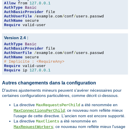
Allow
 from 
127.0
.
0.1
AuthType
Basic
AuthBasicProvider
AuthUserFile
/
example
.
com
/
conf
/
users
.
AuthName
Require
 valid-user
Version 2.4 :
AuthType
Basic
AuthBasicProvider
AuthUserFile
/
example
.
com
/
conf
/
users
.
AuthName
# Implicite : <RequireAny>
Require
Require
 ip 
127.0
.
0.1
Autres changements dans la configuration
D'autres ajustements mineurs peuvent s'avérer nécessaires pour
certaines configurations particulières, comme décrit ci-dessous.
La directive
a été renommée en
MaxRequestsPerChild
; ce nouveau nom reflète mieux
MaxConnectionsPerChild
l'usage de cette directive. L'ancien nom est encore supporté.
La directive
a été renommée en
MaxClients
; ce nouveau nom reflète mieux l'usage
MaxRequestWorkers