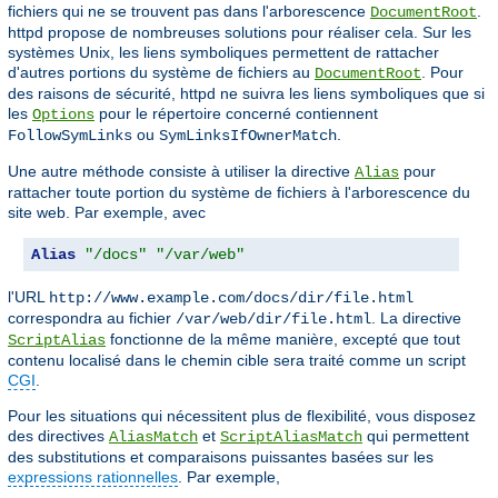
fichiers qui ne se trouvent pas dans l'arborescence
.
DocumentRoot
httpd propose de nombreuses solutions pour réaliser cela. Sur les
systèmes Unix, les liens symboliques permettent de rattacher
d'autres portions du système de fichiers au
. Pour
DocumentRoot
des raisons de sécurité, httpd ne suivra les liens symboliques que si
les
pour le répertoire concerné contiennent
Options
ou
.
FollowSymLinks
SymLinksIfOwnerMatch
Une autre méthode consiste à utiliser la directive
pour
Alias
rattacher toute portion du système de fichiers à l'arborescence du
site web. Par exemple, avec
Alias
"/docs"
"/var/web"
l'URL
http://www.example.com/docs/dir/file.html
correspondra au fichier
. La directive
/var/web/dir/file.html
fonctionne de la même manière, excepté que tout
ScriptAlias
contenu localisé dans le chemin cible sera traité comme un script
CGI
.
Pour les situations qui nécessitent plus de flexibilité, vous disposez
des directives
et
qui permettent
AliasMatch
ScriptAliasMatch
des substitutions et comparaisons puissantes basées sur les
expressions rationnelles
. Par exemple,