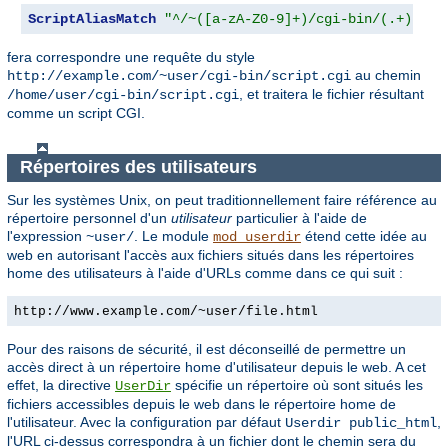
ScriptAliasMatch
"^/~([a-zA-Z0-9]+)/cgi-bin/(.+)"
"/
fera correspondre une requête du style
au chemin
http://example.com/~user/cgi-bin/script.cgi
, et traitera le fichier résultant
/home/user/cgi-bin/script.cgi
comme un script CGI.
Répertoires des utilisateurs
Sur les systèmes Unix, on peut traditionnellement faire référence au
répertoire personnel d'un
utilisateur
particulier à l'aide de
l'expression
. Le module
étend cette idée au
~user/
mod_userdir
web en autorisant l'accès aux fichiers situés dans les répertoires
home des utilisateurs à l'aide d'URLs comme dans ce qui suit :
http://www.example.com/~user/file.html
Pour des raisons de sécurité, il est déconseillé de permettre un
accès direct à un répertoire home d'utilisateur depuis le web. A cet
effet, la directive
spécifie un répertoire où sont situés les
UserDir
fichiers accessibles depuis le web dans le répertoire home de
l'utilisateur. Avec la configuration par défaut
,
Userdir public_html
l'URL ci-dessus correspondra à un fichier dont le chemin sera du