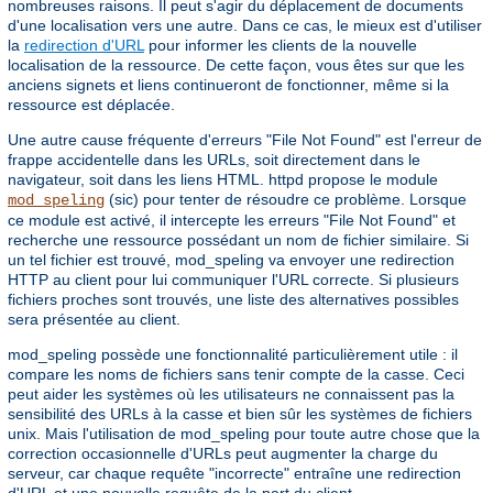
nombreuses raisons. Il peut s'agir du déplacement de documents
d'une localisation vers une autre. Dans ce cas, le mieux est d'utiliser
la
redirection d'URL
pour informer les clients de la nouvelle
localisation de la ressource. De cette façon, vous êtes sur que les
anciens signets et liens continueront de fonctionner, même si la
ressource est déplacée.
Une autre cause fréquente d'erreurs "File Not Found" est l'erreur de
frappe accidentelle dans les URLs, soit directement dans le
navigateur, soit dans les liens HTML. httpd propose le module
(sic) pour tenter de résoudre ce problème. Lorsque
mod_speling
ce module est activé, il intercepte les erreurs "File Not Found" et
recherche une ressource possédant un nom de fichier similaire. Si
un tel fichier est trouvé, mod_speling va envoyer une redirection
HTTP au client pour lui communiquer l'URL correcte. Si plusieurs
fichiers proches sont trouvés, une liste des alternatives possibles
sera présentée au client.
mod_speling possède une fonctionnalité particulièrement utile : il
compare les noms de fichiers sans tenir compte de la casse. Ceci
peut aider les systèmes où les utilisateurs ne connaissent pas la
sensibilité des URLs à la casse et bien sûr les systèmes de fichiers
unix. Mais l'utilisation de mod_speling pour toute autre chose que la
correction occasionnelle d'URLs peut augmenter la charge du
serveur, car chaque requête "incorrecte" entraîne une redirection