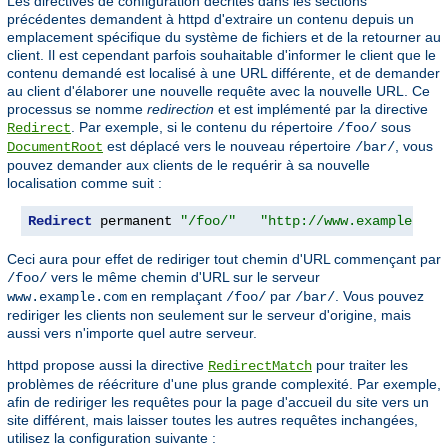
Les directives de configuration décrites dans les sections
précédentes demandent à httpd d'extraire un contenu depuis un
emplacement spécifique du système de fichiers et de la retourner au
client. Il est cependant parfois souhaitable d'informer le client que le
contenu demandé est localisé à une URL différente, et de demander
au client d'élaborer une nouvelle requête avec la nouvelle URL. Ce
processus se nomme
redirection
et est implémenté par la directive
. Par exemple, si le contenu du répertoire
sous
Redirect
/foo/
est déplacé vers le nouveau répertoire
, vous
DocumentRoot
/bar/
pouvez demander aux clients de le requérir à sa nouvelle
localisation comme suit :
Redirect
 permanent 
"/foo/"
"http://www.example.com
Ceci aura pour effet de rediriger tout chemin d'URL commençant par
vers le même chemin d'URL sur le serveur
/foo/
en remplaçant
par
. Vous pouvez
www.example.com
/foo/
/bar/
rediriger les clients non seulement sur le serveur d'origine, mais
aussi vers n'importe quel autre serveur.
httpd propose aussi la directive
pour traiter les
RedirectMatch
problèmes de réécriture d'une plus grande complexité. Par exemple,
afin de rediriger les requêtes pour la page d'accueil du site vers un
site différent, mais laisser toutes les autres requêtes inchangées,
utilisez la configuration suivante :