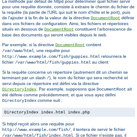
La méthode par défaut de httpd pour déterminer quel fichier servir
pour une requête donnée, consiste à extraire le chemin du fichier de
la requête (la partie de l'URL qui suit le nom d'hôte et le port), puis
de l'ajouter à la fin de la valeur de la directive
définie
DocumentRoot
dans vos fichiers de configuration. Ainsi, les fichiers et répertoires
situés en dessous de
constituent l'arborescence de
DocumentRoot
base des documents qui seront visibles depuis le web.
Par exemple, si la directive
contient
DocumentRoot
, une requête pour
/var/www/html
retournera le
http://www.example.com/fish/guppies.html
fichier
au client.
/var/www/html/fish/guppies.html
Si la requête concerne un répertoire (autrement dit un chemin se
terminant par un slash
), le nom du fichier qui sera recherché et
/
servi depuis ce répertoire est défini via la directive
. Par exemple, supposons que
ait
DirectoryIndex
DocumentRoot
été définie comme précédemment, et que vous ayez défini
comme suit :
DirectoryIndex
DirectoryIndex index.html index.php
Si httpd reçoit alors une requête pour
, il tentera de servir le fichier
http://www.example.com/fish/
. Si ce fichier n'existe pas, il
/var/www/html/fish/index.html