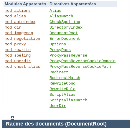
Modules Apparentés
Directives Apparentées
mod_actions
Alias
mod_alias
AliasMatch
mod_autoindex
CheckSpelling
mod_dir
DirectoryIndex
mod_imagemap
DocumentRoot
mod_negotiation
ErrorDocument
mod_proxy
Options
mod_rewrite
ProxyPass
mod_speling
ProxyPassReverse
mod_userdir
ProxyPassReverseCookieDomain
mod_vhost_alias
ProxyPassReverseCookiePath
Redirect
RedirectMatch
RewriteCond
RewriteRule
ScriptAlias
ScriptAliasMatch
UserDir
Racine des documents (DocumentRoot)