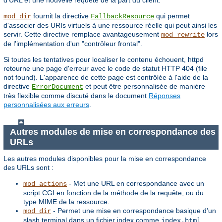
d'URL et une nouvelle requête de la part du client.
fournit la directive
qui permet
mod_dir
FallbackResource
d'associer des URIs virtuels à une ressource réelle qui peut ainsi les
servir. Cette directive remplace avantageusement
lors
mod_rewrite
de l'implémentation d'un "contrôleur frontal".
Si toutes les tentatives pour localiser le contenu échouent, httpd
retourne une page d'erreur avec le code de statut HTTP 404 (file
not found). L'apparence de cette page est contrôlée à l'aide de la
directive
et peut être personnalisée de manière
ErrorDocument
très flexible comme discuté dans le document
Réponses
personnalisées aux erreurs
.
Autres modules de mise en correspondance des
URLs
Les autres modules disponibles pour la mise en correspondance
des URLs sont :
- Met une URL en correspondance avec un
mod_actions
script CGI en fonction de la méthode de la requête, ou du
type MIME de la ressource.
- Permet une mise en correspondance basique d'un
mod_dir
slash terminal dans un fichier index comme
.
index.html