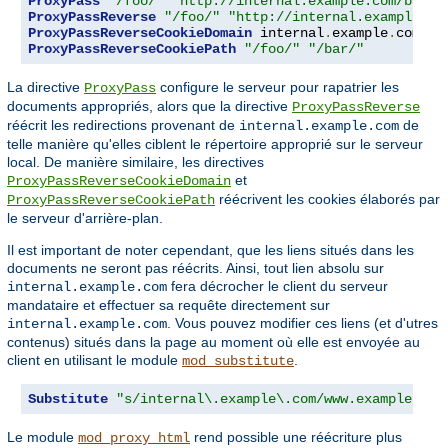
ProxyPass
"/foo/"
"http://internal.example.com/bar/"
ProxyPassReverse
"/foo/"
"http://internal.example.co
ProxyPassReverseCookieDomain
 internal
.
example
.
com pu
ProxyPassReverseCookiePath
"/foo/"
"/bar/"
La directive
configure le serveur pour rapatrier les
ProxyPass
documents appropriés, alors que la directive
ProxyPassReverse
réécrit les redirections provenant de
de
internal.example.com
telle manière qu'elles ciblent le répertoire approprié sur le serveur
local. De manière similaire, les directives
et
ProxyPassReverseCookieDomain
réécrivent les cookies élaborés par
ProxyPassReverseCookiePath
le serveur d'arrière-plan.
Il est important de noter cependant, que les liens situés dans les
documents ne seront pas réécrits. Ainsi, tout lien absolu sur
fera décrocher le client du serveur
internal.example.com
mandataire et effectuer sa requête directement sur
. Vous pouvez modifier ces liens (et d'utres
internal.example.com
contenus) situés dans la page au moment où elle est envoyée au
client en utilisant le module
.
mod_substitute
Substitute
"s/internal\.example\.com/www.example.com
Le module
rend possible une réécriture plus
mod_proxy_html