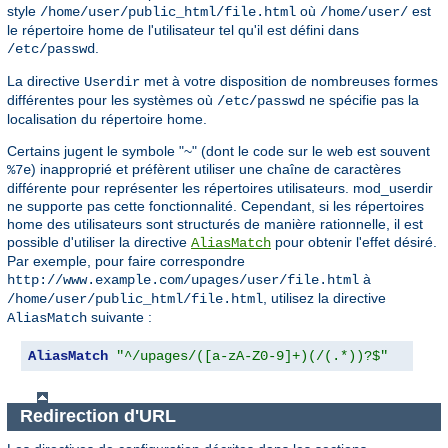
style
où
est
/home/user/public_html/file.html
/home/user/
le répertoire home de l'utilisateur tel qu'il est défini dans
.
/etc/passwd
La directive
met à votre disposition de nombreuses formes
Userdir
différentes pour les systèmes où
ne spécifie pas la
/etc/passwd
localisation du répertoire home.
Certains jugent le symbole "~" (dont le code sur le web est souvent
) inapproprié et préfèrent utiliser une chaîne de caractères
%7e
différente pour représenter les répertoires utilisateurs. mod_userdir
ne supporte pas cette fonctionnalité. Cependant, si les répertoires
home des utilisateurs sont structurés de manière rationnelle, il est
possible d'utiliser la directive
pour obtenir l'effet désiré.
AliasMatch
Par exemple, pour faire correspondre
à
http://www.example.com/upages/user/file.html
, utilisez la directive
/home/user/public_html/file.html
suivante :
AliasMatch
AliasMatch
"^/upages/([a-zA-Z0-9]+)(/(.*))?$"
"/ho
Redirection d'URL