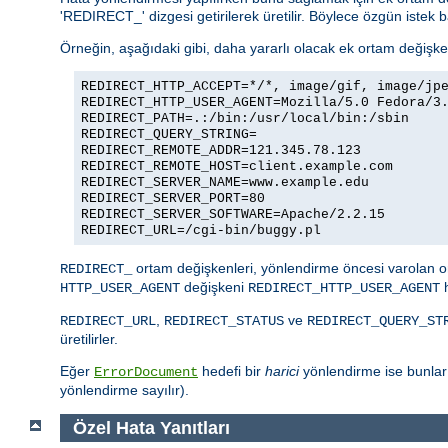
'REDIRECT_' dizgesi getirilerek üretilir. Böylece özgün istek b
Örneğin, aşağıdaki gibi, daha yararlı olacak ek ortam değişkenl
REDIRECT_HTTP_ACCEPT=*/*, image/gif, image/jp
REDIRECT_HTTP_USER_AGENT=Mozilla/5.0 Fedora/3
REDIRECT_PATH=.:/bin:/usr/local/bin:/sbin
REDIRECT_QUERY_STRING=
REDIRECT_REMOTE_ADDR=121.345.78.123
REDIRECT_REMOTE_HOST=client.example.com
REDIRECT_SERVER_NAME=www.example.edu
REDIRECT_SERVER_PORT=80
REDIRECT_SERVER_SOFTWARE=Apache/2.2.15
REDIRECT_URL=/cgi-bin/buggy.pl
ortam değişkenleri, yönlendirme öncesi varolan or
REDIRECT_
değişkeni
h
HTTP_USER_AGENT
REDIRECT_HTTP_USER_AGENT
,
ve
REDIRECT_URL
REDIRECT_STATUS
REDIRECT_QUERY_ST
üretilirler.
Eğer
hedefi bir
harici
yönlendirme ise bunla
ErrorDocument
yönlendirme sayılır).
Özel Hata Yanıtları