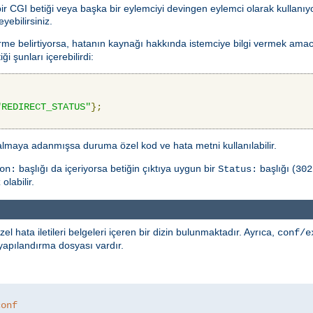
 bir CGI betiği veya başka bir eylemciyi devingen eylemci olarak kullanıyo
yebilirsiniz.
rme belirtiyorsa, hatanın kaynağı hakkında istemciye bilgi vermek amacıy
ği şunları içerebilirdi:
"REDIRECT_STATUS"
};
 almaya adanmışsa duruma özel kod ve hata metni kullanılabilir.
başlığı da içeriyorsa betiğin çıktıya uygun bir
başlığı (
on:
Status:
302
olabilir.
ata iletileri belgeleri içeren bir dizin bulunmaktadır. Ayrıca,
conf/e
r yapılandırma dosyası vardır.
conf