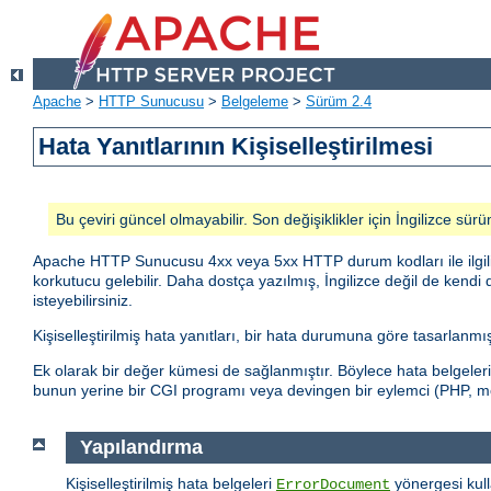
Apache
>
HTTP Sunucusu
>
Belgeleme
>
Sürüm 2.4
Hata Yanıtlarının Kişiselleştirilmesi
Bu çeviri güncel olmayabilir. Son değişiklikler için İngilizce sürü
Apache HTTP Sunucusu 4xx veya 5xx HTTP durum kodları ile ilgili ola
korkutucu gelebilir. Daha dostça yazılmış, İngilizce değil de kendi 
isteyebilirsiniz.
Kişiselleştirilmiş hata yanıtları, bir hata durumuna göre tasarlanm
Ek olarak bir değer kümesi de sağlanmıştır. Böylece hata belgeler
bunun yerine bir CGI programı veya devingen bir eylemci (PHP, mod_
Yapılandırma
Kişiselleştirilmiş hata belgeleri
yönergesi kull
ErrorDocument