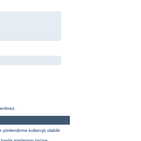
derilmez.
yönlendirme kullanışlı olabilir
 başlık isimlerinin önüne