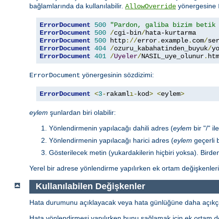
bağlamlarında da kullanılabilir.
yönergesine
AllowOverride
ErrorDocument
500
"Pardon, galiba bizim betik
ErrorDocument
500
/
cgi-bin
/
ErrorDocument
500
 http
://
error
.
example
.
com
/
se
ErrorDocument
404
/
ozuru_kabahatinden_buyuk
/
y
ErrorDocument
401
/
Uyeler
/
NASIL_uye_olunur
.
ht
yönergesinin sözdizimi:
ErrorDocument
ErrorDocument
<
3
-
rakaml
ı-
kod
>
<
eylem
>
eylem
şunlardan biri olabilir:
Yönlendirmenin yapılacağı dahili adres (
eylem
bir "/" il
Yönlendirmenin yapılacağı harici adres (
eylem
geçerli b
Gösterilecek metin (yukardakilerin hiçbiri yoksa). Birden 
Yerel bir adrese yönlendirme yapılırken ek ortam değişkenleri 
Kullanılabilen Değişkenler
Hata durumunu açıklayacak veya hata günlüğüne daha açıkça kay
Hata yönlendirmesi yapılırken bunu sağlamak için ek ortam değ