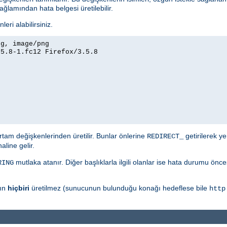
ağlamından hata belgesi üretilebilir.
eri alabilirsiniz.
eg, image/png
.5.8-1.fc12 Firefox/3.5.8
tam değişkenlerinden üretilir. Bunlar önlerine
getirilerek ye
REDIRECT_
aline gelir.
mutlaka atanır. Diğer başlıklarla ilgili olanlar ise hata durumu önc
RING
rın
hiçbiri
üretilmez (sunucunun bulunduğu konağı hedeflese bile
http