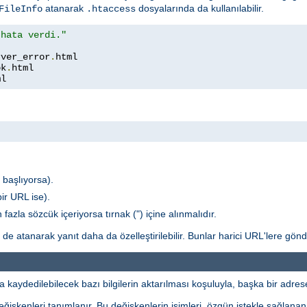
atanarak
dosyalarında da kullanılabilir.
FileInfo
.htaccess
 hata verdi."
rver_error
.
ok
.
ml
e başlıyorsa).
ir URL ise).
fazla sözcük içeriyorsa tırnak (") içine alınmalıdır.
de atanarak yanıt daha da özelleştirilebilir. Bunlar harici URL'lere gön
dedilebilecek bazı bilgilerin aktarılması koşuluyla, başka bir adrese 
işkenleri tanımlanır. Bu değişkenlerin isimleri, özgün istekle sağlanan