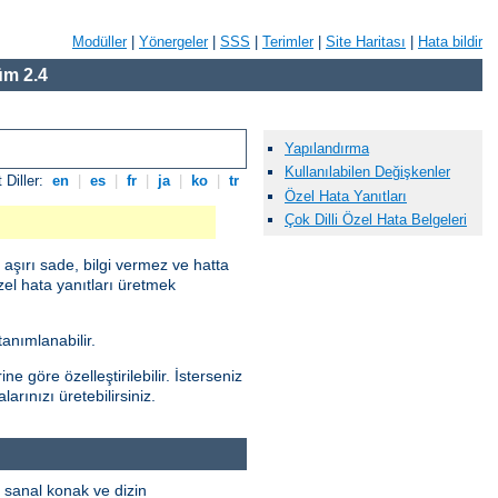
Modüller
|
Yönergeler
|
SSS
|
Terimler
|
Site Haritası
|
Hata bildir
m 2.4
Yapılandırma
Kullanılabilen Değişkenler
 Diller:
en
|
es
|
fr
|
ja
|
ko
|
tr
Özel Hata Yanıtları
Çok Dilli Özel Hata Belgeleri
 aşırı sade, bilgi vermez ve hatta
zel hata yanıtları üretmek
anımlanabilir.
e göre özelleştirilebilir. İsterseniz
rınızı üretebilirsiniz.
i sanal konak ve dizin