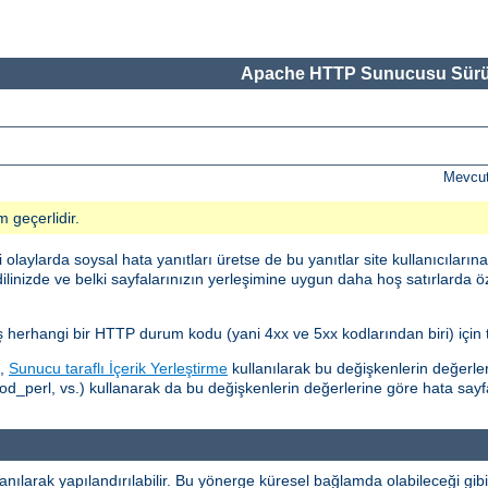
Apache HTTP Sunucusu Sürü
Mevcut
m geçerlidir.
ylarda soysal hata yanıtları üretse de bu yanıtlar site kullanıcılarına
dilinizde ve belki sayfalarınızın yerleşimine uygun daha hoş satırlarda ö
ış herhangi bir HTTP durum kodu (yani 4xx ve 5xx kodlarından biri) için t
i,
Sunucu taraflı İçerik Yerleştirme
kullanılarak bu değişkenlerin değerlerin
perl, vs.) kullanarak da bu değişkenlerin değerlerine göre hata sayfala
anılarak yapılandırılabilir. Bu yönerge küresel bağlamda olabileceği gib