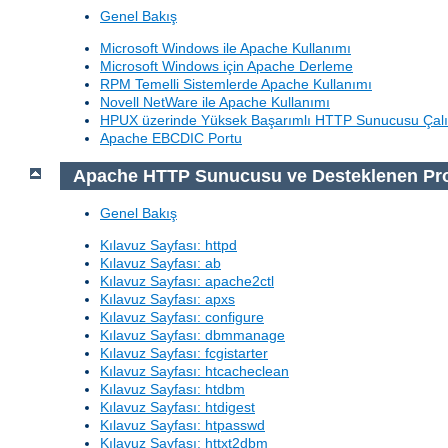
Genel Bakış
Microsoft Windows ile Apache Kullanımı
Microsoft Windows için Apache Derleme
RPM Temelli Sistemlerde Apache Kullanımı
Novell NetWare ile Apache Kullanımı
HPUX üzerinde Yüksek Başarımlı HTTP Sunucusu Çalı
Apache EBCDIC Portu
Apache HTTP Sunucusu ve Desteklenen Pr
Genel Bakış
Kılavuz Sayfası: httpd
Kılavuz Sayfası: ab
Kılavuz Sayfası: apache2ctl
Kılavuz Sayfası: apxs
Kılavuz Sayfası: configure
Kılavuz Sayfası: dbmmanage
Kılavuz Sayfası: fcgistarter
Kılavuz Sayfası: htcacheclean
Kılavuz Sayfası: htdbm
Kılavuz Sayfası: htdigest
Kılavuz Sayfası: htpasswd
Kılavuz Sayfası: httxt2dbm