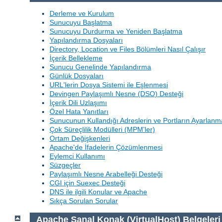
Derleme ve Kurulum
Sunucuyu Başlatma
Sunucuyu Durdurma ve Yeniden Başlatma
Yapılandırma Dosyaları
Directory, Location ve Files Bölümleri Nasıl Çalışır
İçerik Bellekleme
Sunucu Genelinde Yapılandırma
Günlük Dosyaları
URL'lerin Dosya Sistemi ile Eşlenmesi
Devingen Paylaşımlı Nesne (DSO) Desteği
İçerik Dili Uzlaşımı
Özel Hata Yanıtları
Sunucunun Kullandığı Adreslerin ve Portların Ayarlanm
Çok Süreçlilik Modülleri (MPM'ler)
Ortam Değişkenleri
Apache'de İfadelerin Çözümlenmesi
Eylemci Kullanımı
Süzgeçler
Paylaşımlı Nesne Arabelleği Desteği
CGI için Suexec Desteği
DNS ile ilgili Konular ve Apache
Sıkça Sorulan Sorular
Apache Sanal Konak (VirtualHost) Belgeleri