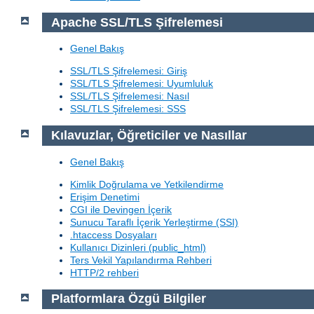
Apache SSL/TLS Şifrelemesi
Genel Bakış
SSL/TLS Şifrelemesi: Giriş
SSL/TLS Şifrelemesi: Uyumluluk
SSL/TLS Şifrelemesi: Nasıl
SSL/TLS Şifrelemesi: SSS
Kılavuzlar, Öğreticiler ve Nasıllar
Genel Bakış
Kimlik Doğrulama ve Yetkilendirme
Erişim Denetimi
CGI ile Devingen İçerik
Sunucu Taraflı İçerik Yerleştirme (SSI)
.htaccess Dosyaları
Kullanıcı Dizinleri (public_html)
Ters Vekil Yapılandırma Rehberi
HTTP/2 rehberi
Platformlara Özgü Bilgiler