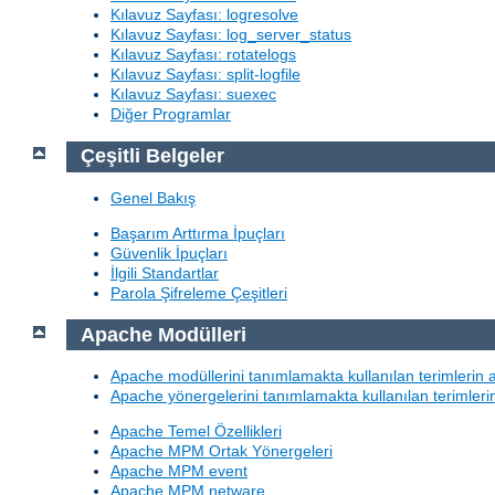
Kılavuz Sayfası: logresolve
Kılavuz Sayfası: log_server_status
Kılavuz Sayfası: rotatelogs
Kılavuz Sayfası: split-logfile
Kılavuz Sayfası: suexec
Diğer Programlar
Çeşitli Belgeler
Genel Bakış
Başarım Arttırma İpuçları
Güvenlik İpuçları
İlgili Standartlar
Parola Şifreleme Çeşitleri
Apache Modülleri
Apache modüllerini tanımlamakta kullanılan terimlerin 
Apache yönergelerini tanımlamakta kullanılan terimleri
Apache Temel Özellikleri
Apache MPM Ortak Yönergeleri
Apache MPM event
Apache MPM netware