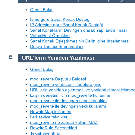
Genel Bakış
İsme göre Sanal Konak Desteği
IP Adresine göre Sanal Konak Desteği
Sanal Konakların Devingen olarak Yapılandırılması
VirtualHost Örnekleri
Sanal Konak Eşleştirmesinin Derinliğine İncelenmesi
Dosya Tanıtıcı Sınırlamaları
URL'lerin Yeniden Yazılması
Genel Bakış
mod_rewrite Başvuru Belgesi
mod_rewrite ve düzenli ifadelere giriş
URL'lerin yeniden eşlenmesi ve yönlendirilmesi içinmod
Erişim denetimi için mod_rewrite kullanımı
mod_rewrite ile devingen sanal konaklar
mod_rewrite ile devingen vekil kullanımı
RewriteMap kullanımı
İleri seviye teknikler
mod_rewrite ne zaman kullanılMAZ
RewriteRule Seçenekleri
Teknik Ayrıntılar