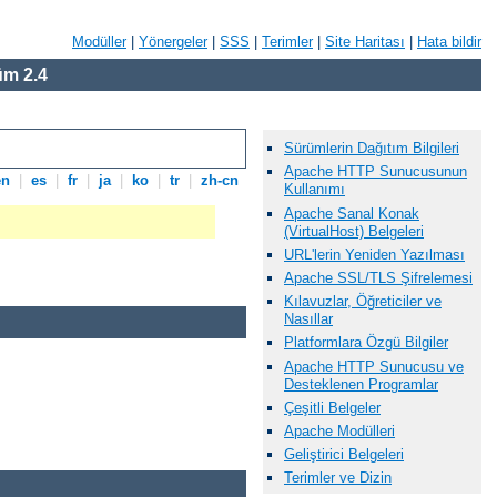
Modüller
|
Yönergeler
|
SSS
|
Terimler
|
Site Haritası
|
Hata bildir
m 2.4
Sürümlerin Dağıtım Bilgileri
Apache HTTP Sunucusunun
en
|
es
|
fr
|
ja
|
ko
|
tr
|
zh-cn
Kullanımı
Apache Sanal Konak
(VirtualHost) Belgeleri
URL'lerin Yeniden Yazılması
Apache SSL/TLS Şifrelemesi
Kılavuzlar, Öğreticiler ve
Nasıllar
Platformlara Özgü Bilgiler
Apache HTTP Sunucusu ve
Desteklenen Programlar
Çeşitli Belgeler
Apache Modülleri
Geliştirici Belgeleri
Terimler ve Dizin