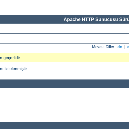
Apache HTTP Sunucusu Sürü
Mevcut Diller:
de
|
m geçerlidir.
ı listelenmiştir.