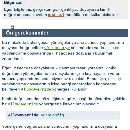
Bilginize:
Eğer bilgileriniz gerçekten gizliliğe ihtiyaç duyuyorsa kimlik
doğrulamasına ilaveten
modülünü de kullanabilirsiniz.
mod_ssl
Ön gereksinimler
Bu makalede bahsi geçen yönergeler ya ana sunucu yapılandırma
dosyasında (genellikle
bölümünde) ya da dizin içi
<Directory>
yapılandırma dosyalarında (
dosyaları) bulunmak
.htaccess
zorundadır.
Eğer
dosyalarını kullanmayı tasarlıyorsanız, kimlik
.htaccess
doğrulama yönergelerine bu dosyaların içine koymaya izin veren
sunucu yapılandırmasına ihtiyacınız olacaktır. Bunun için, dizin içi
yapılandırma dosyalarının içine hangi yönergelerin konacağını
belirleyen
yönergesi kullanılır.
AllowOverride
Kimlik doğrulamadan sözettiğimize göre, aşağıda gösterilen şekilde
bir
yönergesine ihtiyacınız olacaktır:
AllowOverride
AllowOverride
AuthConfig
Yönergeleri doğrudan ana sunucunun yapılandırma dosyasına