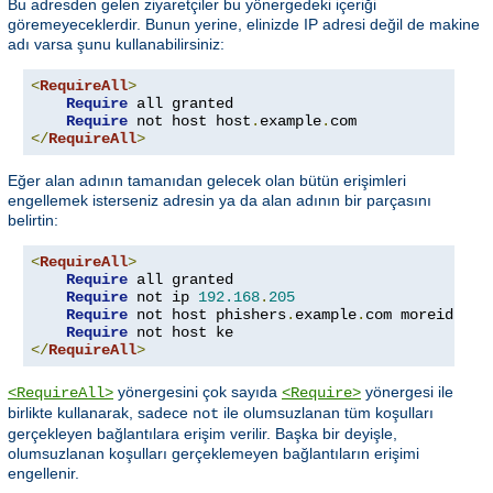
Bu adresden gelen ziyaretçiler bu yönergedeki içeriği
göremeyeceklerdir. Bunun yerine, elinizde IP adresi değil de makine
adı varsa şunu kullanabilirsiniz:
<
RequireAll
>
Require
 all granted

Require
 not host host
.
example
.
</
RequireAll
>
Eğer alan adının tamanıdan gelecek olan bütün erişimleri
engellemek isterseniz adresin ya da alan adının bir parçasını
belirtin:
<
RequireAll
>
Require
 all granted

Require
 not ip 
192.168
.
205
Require
 not host phishers
.
example
.
com moreidiots
Require
</
RequireAll
>
yönergesini çok sayıda
yönergesi ile
<RequireAll>
<Require>
birlikte kullanarak, sadece
ile olumsuzlanan tüm koşulları
not
gerçekleyen bağlantılara erişim verilir. Başka bir deyişle,
olumsuzlanan koşulları gerçeklemeyen bağlantıların erişimi
engellenir.