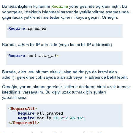
Bu tedarikçilerin kullanımı
yönergesinde açıklanmıştır. Bu
Require
yönergeler, isteklerin işlenmesi sırasında yetkilendirme aşamasında
çağırılacak yetkilendirme tedarikçilerini kayda geçirir. Örneğin:
Require
 ip 
adres
Burada,
adres
bir IP adresidir (veya kısmi bir IP addresidir)
Require
 host 
alan_ad
ı
Burada,
alan_adı
bir tam nitelikli alan adıdır (ya da kısmi alan
adıdır); gerekirse çok sayıda alan adı veya IP adresi de belirtilebilir.
Örneğin, yorum alanını gereksiz iletilerle dolduran birini uzak tutmak
istediğinizi varsayalım. Bu kişiyi uzak tutmak için şunları
yapabilirsiniz:
<
RequireAll
>
Require
 all granted

Require
 not ip 
10.252
.
46.165
</
RequireAll
>