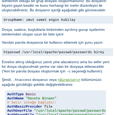
isimlerinin olduğu bir grup dosyası oluşturmalısınız. Bu dosyanın
biçemi gayet basittir ve bunu herhangi bir metin düzenleyici ile
oluşturabilirsiniz. Bu dosyanın içeriği aşağıdaki gibi görünecektir:
GroupName: umut samet engin kubilay
Dosya, sadece, boşluklarla birbirinden ayrılmış gurup üyelerinin
isimlerinden oluşan uzun bir liste içerir.
Varolan parola dosyasına bir kullanıcı eklemek için şunu yazın:
htpasswd /usr/local/apache/passwd/passwords birey
Evvelce almış olduğunuz yanıtı yine alacaksınız ama bu sefer yeni
bir dosya oluşturulmak yerine var olan bir dosyaya eklenecektir.
(Yeni bir parola dosyası oluşturmak için
seçeneği kullanılır).
-c
Şimdi,
dosyanızı veya
bölümünüzü
.htaccess
<Directory>
aşağıda görüldüğü şekilde değiştirebilirsiniz:
AuthType
Basic
AuthName
"Davete Binaen"
# Satır isteğe bağlıdır:
AuthBasicProvider
AuthUserFile
"/usr/local/apache/passwd/passwords"
AuthGroupFile
"/usr/local/apache/passwd/groups"