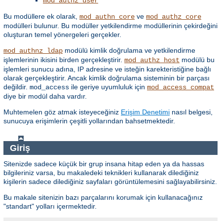
mod_authz_user
Bu modüllere ek olarak,
ve
mod_authn_core
mod_authz_core
modülleri bulunur. Bu modüller yetkilendirme modüllerinin çekirdeğini
oluşturan temel yönergeleri gerçekler.
modülü kimlik doğrulama ve yetkilendirme
mod_authnz_ldap
işlemlerinin ikisini birden gerçekleştirir.
modülü bu
mod_authz_host
işlemleri sunucu adına, IP adresine ve isteğin karekteristiğine bağlı
olarak gerçekleştirir. Ancak kimlik doğrulama sisteminin bir parçası
değildir.
ile geriye uyumluluk için
mod_access
mod_access_compat
diye bir modül daha vardır.
Muhtemelen göz atmak isteyeceğiniz
Erişim Denetimi
nasıl belgesi,
sunucuya erişimlerin çeşitli yollarından bahsetmektedir.
Giriş
Sitenizde sadece küçük bir grup insana hitap eden ya da hassas
bilgileriniz varsa, bu makaledeki teknikleri kullanarak dilediğiniz
kişilerin sadece dilediğiniz sayfaları görüntülemesini sağlayabilirsiniz.
Bu makale sitenizin bazı parçalarını korumak için kullanacağınız
"standart" yolları içermektedir.