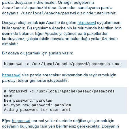
parola dosyasını indiremezler. Örneğin belgeleriniz
üzerinden sunuluyorsa parola
/usr/local/apache/htdocs
dosyanızı
dizininde tutabilirsiniz.
/usr/local/apache/passwd
Dosyayı oluşturmak için Apache ile gelen
uygulamasını
htpasswd
kullanacağız. Bu uygulama Apache'nin kurulumunda belirtilen
bin
dizininde bulunur. Eğer Apache'yi üçüncü parti paketlerden
kurduysanız, çalıştırılabilir dosyaların bulunduğu yollar üzerinde
olmalıdır.
Bir dosya oluşturmak için şunları yazın:
htpasswd -c /usr/local/apache/passwd/passwords umut
size parola soracaktır arkasından da teyit etmek için
htpasswd
parolayı tekrar girmenizi isteyecektir:
# htpasswd -c /usr/local/apache/passwd/passwords
umut
New password: parolam
Re-type new password: parolam
Adding password for user umut
Eğer
normal yollar üzerinde değilse çalıştırmak için
htpasswd
dosyanın bulunduğu tam yeri belirtmeniz gerekecektir. Dosyanın