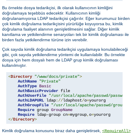
Bu örnekte dosya tedarikçisi, ilk olarak kullanıcının kimliğini
doğrulamaya teşebbüs edecektir. Kullanıcının kimliği
doğrulanamıyorsa LDAP tedarikçisi çağırılır. Eğer kurumunuz birden
çok kimlik doğrulama tedarikçisini yürürlüğe koyuyorsa bu, kimlik
doğrulama faaliyet alanının genişletilmesini sağlar. Diğer kimlik
kanıtlama ve yetkilendirme senaryoları tek bir kimlik doğrulaması ile
birden fazla yetkilendirme türüne izin verebilir.
Çok sayıda kimlik doğrulama tedarikçisi uygulamaya konulabileceği
gibi, çok sayıda yetkilendirme yöntemi de kullanılabilir. Bu örnekte
dosya için hem dosyalı hem de LDAP grup kimlik doğrulaması
kullanılmıştır.
<
Directory
"/www/docs/private"
>
AuthName
"Private"
AuthType
Basic
AuthBasicProvider
 file

AuthUserFile
"/usr/local/apache/passwd/passwords
AuthLDAPURL
 ldap
://
ldaphost
/
o
=
yourorg

AuthGroupFile
"/usr/local/apache/passwd/groups"
Require
 group 
GroupName
Require
 ldap-group cn
=
mygroup
,
o
=
</
Directory
>
Kimlik doğrulama konusunu biraz daha genişletirsek,
<RequireAll>