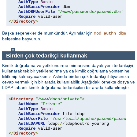
AuthType
Basic
AuthBasicProvider
 dbm

AuthDBMUserFile
"/www/passwords/passwd.dbm"
Require
</
Directory
>
Başka seçenekler de mümkündür. Ayrınılar için
mod_authn_dbm
belgesine başvurun.
Birden çok tedarikçi kullanmak
Kimlik doğrulama ve yetkilendirme mimarisine dayalı yeni tedarikçiyi
kullanarak tek bir yetkilendirme ya da kimlik doğrulama yöntemine
kilitlenip kalmayacaksınız. Aslında birden çok tedarikçi ihtiyacınıza
cevap vermek için bir arada kullanılabilir. Aşağıdaki örnekte dosya ve
LDAP tabanlı kimlik doğrulama tedarikçileri bir arada kullanılmıştır.
<
Directory
"/www/docs/private"
>
AuthName
"Private"
AuthType
Basic
AuthBasicProvider
 file ldap

AuthUserFile
"/usr/local/apache/passwd/passwords
AuthLDAPURL
 ldap
://
ldaphost
/
o
=
yourorg

Require
</
Directory
>