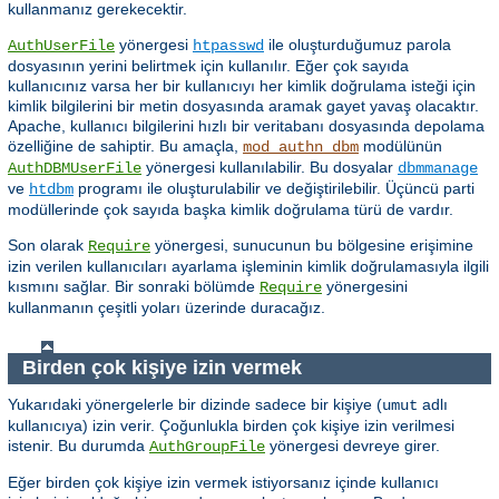
kullanmanız gerekecektir.
yönergesi
ile oluşturduğumuz parola
AuthUserFile
htpasswd
dosyasının yerini belirtmek için kullanılır. Eğer çok sayıda
kullanıcınız varsa her bir kullanıcıyı her kimlik doğrulama isteği için
kimlik bilgilerini bir metin dosyasında aramak gayet yavaş olacaktır.
Apache, kullanıcı bilgilerini hızlı bir veritabanı dosyasında depolama
özelliğine de sahiptir. Bu amaçla,
modülünün
mod_authn_dbm
yönergesi kullanılabilir. Bu dosyalar
AuthDBMUserFile
dbmmanage
ve
programı ile oluşturulabilir ve değiştirilebilir. Üçüncü parti
htdbm
modüllerinde çok sayıda başka kimlik doğrulama türü de vardır.
Son olarak
yönergesi, sunucunun bu bölgesine erişimine
Require
izin verilen kullanıcıları ayarlama işleminin kimlik doğrulamasıyla ilgili
kısmını sağlar. Bir sonraki bölümde
yönergesini
Require
kullanmanın çeşitli yoları üzerinde duracağız.
Birden çok kişiye izin vermek
Yukarıdaki yönergelerle bir dizinde sadece bir kişiye (
adlı
umut
kullanıcıya) izin verir. Çoğunlukla birden çok kişiye izin verilmesi
istenir. Bu durumda
yönergesi devreye girer.
AuthGroupFile
Eğer birden çok kişiye izin vermek istiyorsanız içinde kullanıcı