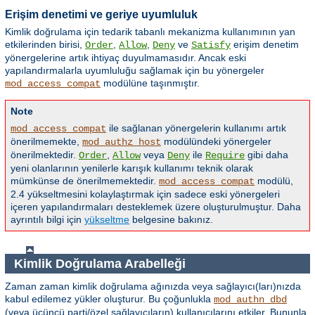
Erişim denetimi ve geriye uyumluluk
Kimlik doğrulama için tedarik tabanlı mekanizma kullanımının yan
etkilerinden birisi,
,
,
ve
erişim denetim
Order
Allow
Deny
Satisfy
yönergelerine artık ihtiyaç duyulmamasıdır. Ancak eski
yapılandırmalarla uyumluluğu sağlamak için bu yönergeler
modülüne taşınmıştır.
mod_access_compat
Note
ile sağlanan yönergelerin kullanımı artık
mod_access_compat
önerilmemekte,
modülündeki yönergeler
mod_authz_host
önerilmektedir.
,
veya
ile
gibi daha
Order
Allow
Deny
Require
yeni olanlarının yenilerle karışık kullanımı teknik olarak
mümkünse de önerilmemektedir.
modülü,
mod_access_compat
2.4 yükseltmesini kolaylaştırmak için sadece eski yönergeleri
içeren yapılandırmaları desteklemek üzere oluşturulmuştur. Daha
ayrıntılı bilgi için
yükseltme
belgesine bakınız.
Kimlik Doğrulama Arabelleği
Zaman zaman kimlik doğrulama ağınızda veya sağlayıcı(ları)nızda
kabul edilemez yükler oluşturur. Bu çoğunlukla
mod_authn_dbd
(veya üçüncü parti/özel sağlayıcıların) kullanıcılarını etkiler. Bununla