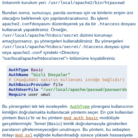
öntanımlı kurulum yeri:
/usr/local/apache2/bin/htpasswd
Bundan sonra, sunucuyu, parola sorması için ve kimlerin erişim izni
olacağını belirlemek için yapılandıracaksınız. Bu işlemi
dosyasını düzenleyerek ya da bir
dosyası
apache2.conf
.htaccess
kullanarak yapabilirsiniz. Örneğin,
dizinini korumayı
/usr/local/apache/htdocs/secret
amaçlıyorsanız, şu yönergeleri kullanabilirsiniz. Bu yönergeleri
dosyası içine
/usr/local/apache/htdocs/secret/.htaccess
veya
içindeki <Directory
apache2.conf
"/usr/local/apache/htdocs/secret"> bölümüne koyabilirsiniz.
AuthType
Basic
AuthName
"Gizli Dosyalar"
# (Aşağıdaki satırın kullanımı isteğe bağlıdır)
AuthBasicProvider
AuthUserFile
"/usr/local/apache/passwd/passwords"
Require
 user umut
Bu yönergeleri tek tek inceleyelim.
yönergesi kullanıcının
AuthType
kimliğini doğrulamakta kullanılacak yöntemi seçer. En çok kullanılan
yöntem
'tir ve bu yöntem
modülüyle
Basic
mod_auth_basic
gerçeklenmiştir. Temel (
) kimlik doğrulamasıyla gönderilen
Basic
parolanın şifrelenmeyeceğini unutmayın. Bu yöntem, bu sebepten
dolayı
eşliğinde kullanılmadığı sürece yüksek hassasiyete
mod_ssl