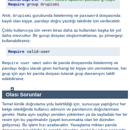
Require
 group 
Grupismi
Artık,
gurubunda listelenmiş ve
dosyasında
Grupismi
password
kaydı olan kişiye, parolayı doğru yazdığı takdirde izin verilecektir.
Çoklu kullanıcıya izin veren biraz daha az kullanılan başka bir yol
daha mevcuttur. Bir gurup dosyası oluşturmaktansa, şu yönergeyi
kullanabilirsiniz:
Require
 valid-user
satırı ile parola dosyasında listelenmiş ve
Require user umut
parolayı doğru olarak giren herhangi bir kişiye izin vermektense, her
grup için ayrı bir parola dosyası tutarak grup davranışını taklit
edebilirsiniz.
Olası Sorunlar
Temel kimlik doğrulama yolu belirtildiği için, sunucuya yaptığınız her
belge istediğinde kullanıcı adınızın ve parolanızın doğrulanması
gerekir. Hatta aynı sayfayı yeniden yüklerken ya da sayfadaki her bir
resim için bu yapılmalıdır (şayet korunmakta olan bir dizinden
geliyorsa). Bu işlem hızı azaltacaktır. Yavaşlama miktarı parola