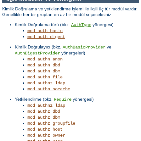
Kimlik Doğrulama ve yetkilendirme işlemi ile ilgili üç tür modül vardır.
Genellikle her bir gruptan en az bir modül seçeceksiniz.
Kimlik Doğrulama türü (bkz.
yönergesi)
AuthType
mod_auth_basic
mod_auth_digest
Kimlik Doğrulayıcı (bkz.
ve
AuthBasicProvider
yönergeleri)
AuthDigestProvider
mod_authn_anon
mod_authn_dbd
mod_authn_dbm
mod_authn_file
mod_authnz_ldap
mod_authn_socache
Yetkilendirme (bkz.
yönergesi)
Require
mod_authnz_ldap
mod_authz_dbd
mod_authz_dbm
mod_authz_groupfile
mod_authz_host
mod_authz_owner