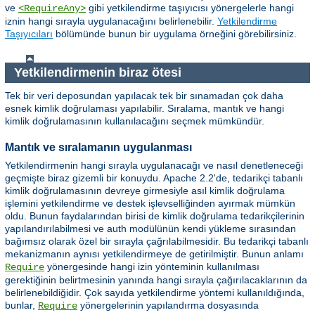
ve
gibi yetkilendirme taşıyıcısı yönergelerle hangi
<RequireAny>
iznin hangi sırayla uygulanacağını belirlenebilir.
Yetkilendirme
Taşıyıcıları
bölümünde bunun bir uygulama örneğini görebilirsiniz.
Yetkilendirmenin biraz ötesi
Tek bir veri deposundan yapılacak tek bir sınamadan çok daha
esnek kimlik doğrulaması yapılabilir. Sıralama, mantık ve hangi
kimlik doğrulamasının kullanılacağını seçmek mümkündür.
Mantık ve sıralamanın uygulanması
Yetkilendirmenin hangi sırayla uygulanacağı ve nasıl denetleneceği
geçmişte biraz gizemli bir konuydu. Apache 2.2'de, tedarikçi tabanlı
kimlik doğrulamasının devreye girmesiyle asıl kimlik doğrulama
işlemini yetkilendirme ve destek işlevselliğinden ayırmak mümkün
oldu. Bunun faydalarından birisi de kimlik doğrulama tedarikçilerinin
yapılandırılabilmesi ve auth modülünün kendi yükleme sırasından
bağımsız olarak özel bir sırayla çağrılabilmesidir. Bu tedarikçi tabanlı
mekanizmanın aynısı yetkilendirmeye de getirilmiştir. Bunun anlamı
yönergesinde hangi izin yönteminin kullanılması
Require
gerektiğinin belirtmesinin yanında hangi sırayla çağırılacaklarının da
belirlenebildiğidir. Çok sayıda yetkilendirme yöntemi kullanıldığında,
bunlar,
yönergelerinin yapılandırma dosyasında
Require