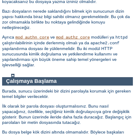
koyacaksanız bu dosyaya yazma izniniz olmalıdır.
Bazı dosyaların nerede saklandığını bilmek için sunucunun dizin
yapısı hakkında biraz bilgi sahibi olmanız gerekmektedir. Bu çok da
zor olmamakla birlikte bu noktaya gelindiğinde konuyu
netleştireceğiz.
Ayrıca
ve
modülleri ya
mod_authn_core
mod_authz_core
httpd
çalıştırılabilirinin içinde derlenmiş olmalı ya da
apache2.conf
yapılandırma dosyası ile yüklenmelidir. Bu iki modül HTTP
sunucusunda kimlik doğrulama ve yetkilendirme kullanımı ve
yapılandırması için büyük öneme sahip temel yönergeleri ve
işlevselliği sağlar.
Çalışmaya Başlama
Burada, sunucu üzerindeki bir dizini parolayla korumak için gereken
temel bilgiler verilecektir.
İlk olarak bir parola dosyası oluşturmalısınız. Bunu nasıl
yapacağınız, özellikle, seçtiğiniz kimlik doğrulayıcıya göre değişiklik
gösterir. Bunun üzerinde ileride daha fazla duracağız. Başlangıç için
parolaları bir metin dosyasında tutacağız.
Bu dosya belge kök dizini altında olmamalıdır. Böylece başkaları