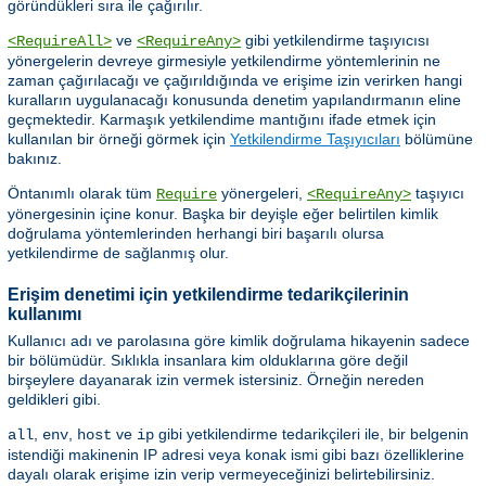
göründükleri sıra ile çağırılır.
ve
gibi yetkilendirme taşıyıcısı
<RequireAll>
<RequireAny>
yönergelerin devreye girmesiyle yetkilendirme yöntemlerinin ne
zaman çağırılacağı ve çağırıldığında ve erişime izin verirken hangi
kuralların uygulanacağı konusunda denetim yapılandırmanın eline
geçmektedir. Karmaşık yetkilendime mantığını ifade etmek için
kullanılan bir örneği görmek için
Yetkilendirme Taşıyıcıları
bölümüne
bakınız.
Öntanımlı olarak tüm
yönergeleri,
taşıyıcı
Require
<RequireAny>
yönergesinin içine konur. Başka bir deyişle eğer belirtilen kimlik
doğrulama yöntemlerinden herhangi biri başarılı olursa
yetkilendirme de sağlanmış olur.
Erişim denetimi için yetkilendirme tedarikçilerinin
kullanımı
Kullanıcı adı ve parolasına göre kimlik doğrulama hikayenin sadece
bir bölümüdür. Sıklıkla insanlara kim olduklarına göre değil
birşeylere dayanarak izin vermek istersiniz. Örneğin nereden
geldikleri gibi.
,
,
ve
gibi yetkilendirme tedarikçileri ile, bir belgenin
all
env
host
ip
istendiği makinenin IP adresi veya konak ismi gibi bazı özelliklerine
dayalı olarak erişime izin verip vermeyeceğinizi belirtebilirsiniz.