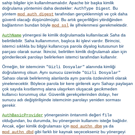
sahip bilgiler için kullanılmamalıdır. Apache bir başka kimlik
doğrulama yöntemini daha destekler:
. Bu
AuthType Digest
yöntem
tarafından gerçeklenmişti ve çok daha
mod_auth_digest
güvenli olacağı düşünülmüştü. Bu artık geçerliliğini yitirdiğinden
bağlantının bundan böyle
ile şifrelenmesi gerekmektedir.
mod_ssl
yönergesi ile kimlik doğrulamada kullanılacak
Saha
da
AuthName
belirtilebilir. Saha kullanımının, başlıca iki işlevi vardır. Birincisi,
istemci sıklıkla bu bilgiyi kullanıcıya parola diyalog kutusunun bir
parçası olarak sunar. İkincisi, belirtilen kimlik doğrulamalı alan için
gönderilecek parolayı belirlerken istemci tarafından kullanılır.
Örneğin, bir istemcinin
alanında kimliği
"Gizli Dosyalar"
doğrulanmış olsun. Aynı sunucu üzerinde
"Gizli Dosyalar"
Sahası olarak belirlenmiş alanlarda aynı parola özdevinimli olarak
yinelenecektir. Böylece parola bir kere girilerek aynı Sahayı paylaşan
çok sayıda kısıtlanmış alana ulaşırken oluşacak gecikmeden
kullanıcı korunmuş olur. Güvenlik gerekçelerinden dolayı, her
sunucu adı değiştirilişinde istemcinin parolayı yeniden sorması
gerekir.
yönergesinin öntanımlı değeri
AuthBasicProvider
file
olduğundan, bu durumda, bu yönergenin kullanımı isteğe bağlıdır.
Ancak, eğer kimlik doğrulaması için
ya da
mod_authn_dbm
gibi farklı bir kaynak seçecekseniz bu yönergeyi
mod_authn_dbd