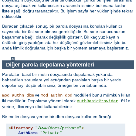
dosyanızın büyüklüğü ile orantılı olacaktır, çünkü bu işlem sırasında
dosya açılacak ve kullanıcıların arasında isminiz bulunana kadar
liste aşağı doğru taranacaktır. Bu işlem sayfa her yüklenişinde tekrar
edilecektir.
Buradan çıkacak sonuç, bir parola dosyasına konulan kullanıcı
sayısında bir üst sınır olması gerekliliğidir. Bu sınır sunucunuzun
başarımına bağlı olarak değişiklik gösterir. Bir kaç yüz kayıtın
üstünde giriş yaptığınızda hız düşüşünü gözlemlebilirsiniz İşte bu
anda kimlik doğrulama için başka bir yöntem aramaya başlarsınız.
Diğer parola depolama yöntemleri
Parolaları basit bir metin dosyasında depolamak yukarıda
bahsedilen sorunlara yol açtığından parolaları başka bir yerde
depolamayı düşünebilirsiniz; örneğin bir veritabanında.
ve
modülleri bunu mümkün kılan
mod_authn_dbm
mod_authn_dbd
iki modüldür. Depolama yönemi olarak
AuthBasicProvider
file
yerine,
veya
kullanabilirsiniz.
dbm
dbd
Bir metin dosyası yerine bir dbm dosyası kullanım örneği:
<
Directory
"/www/docs/private"
>
AuthName
"Private"