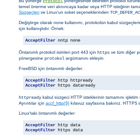
Bu yönerge
yönergesinde belirtilen protokol türüne g
Protocol
temel önerme veri alınıncaya kadar veya HTTP isteğinin tam
Süzgeçleri
ve Linux'un soket seçeneklerinden
TCP_DEFER_AC
Değiştirge olarak
kullanımı, protokolün kabul süzgeçlerin
none
için kullanışlıdır. Örnek:
AcceptFilter
 nntp none
Öntanımlı protokol isimleri port 443 için
ve tüm diğer po
https
yönergesine
argümanını ekleyin.
protokol
FreeBSD için öntanımlı değerler:
AcceptFilter
AcceptFilter
 https dataready
kabul süzgeci HTTP isteklerinin tamamını işletim 
httpready
Ayrıntılar için
accf_http(9)
kılavuz sayfasına bakınız. HTTPS i
Linux'taki öntanımlı değerler:
AcceptFilter
AcceptFilter
 https data