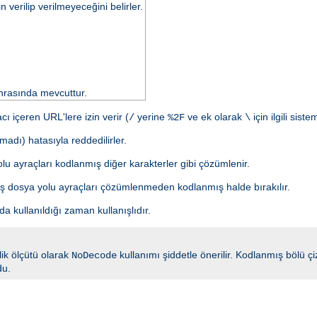
verilip verilmeyeceğini belirler.
rasında mevcuttur.
 içeren URL'lere izin verir (
yerine
ve ek olarak
için ilgili sist
/
%2F
\
adı) hatasıyla reddedilirler.
lu ayraçları kodlanmış diğer karakterler gibi çözümlenir.
mış dosya yolu ayraçları çözümlenmeden kodlanmış halde bırakılır.
ada kullanıldığı zaman kullanışlıdır.
nlik ölçütü olarak
kullanımı şiddetle önerilir. Kodlanmış bölü 
NoDecode
du.