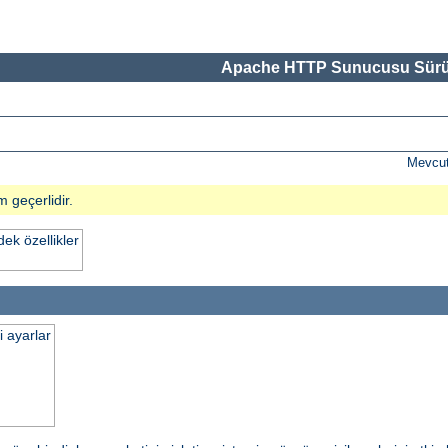
Apache HTTP Sunucusu Sürü
Mevcut
m geçerlidir.
k özellikler
i ayarlar