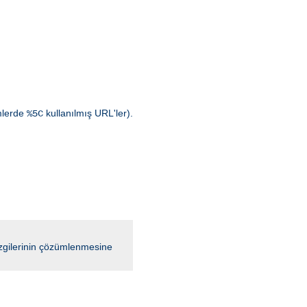
emlerde
kullanılmış URL'ler).
%5C
çizgilerinin çözümlenmesine