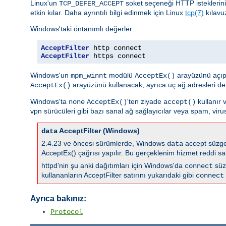
Linux'un
soket seçeneği HTTP istekleri
TCP_DEFER_ACCEPT
etkin kılar. Daha ayrıntılı bilgi edinmek için Linux
tcp(7)
kılavu
Windows'taki öntanımlı değerler::
AcceptFilter
AcceptFilter
 https connect
Windows'un
modülü
arayüzünü açıp
mpm_winnt
AcceptEx()
arayüzünü kullanacak, ayrıca uç ağ adresleri de
AcceptEx()
Windows'ta
'ten ziyade
kullanır 
none
AcceptEx()
accept()
vpn sürücüleri gibi bazı sanal ağ sağlayıcılar veya spam, virus
AcceptFilter (Windows)
data
2.4.23 ve öncesi sürümlerde, Windows
accept süzgec
data
AcceptEx() çağrısı yapılır. Bu gerçeklenim hizmet reddi sal
httpd'nin şu anki dağıtımları için Windows'da
süz
connect
kullananların AcceptFilter satırını yukarıdaki gibi
connect
Ayrıca bakınız:
Protocol