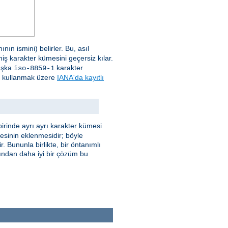
ın ismini) belirler. Bu, asıl
miş karakter kümesini geçersiz kılar.
başka
karakter
iso-8859-1
e) kullanmak üzere
IANA'da kayıtlı
irinde ayrı ayrı karakter kümesi
mesinin eklenmesidir; böyle
. Bununla birlikte, bir öntanımlı
ğından daha iyi bir çözüm bu