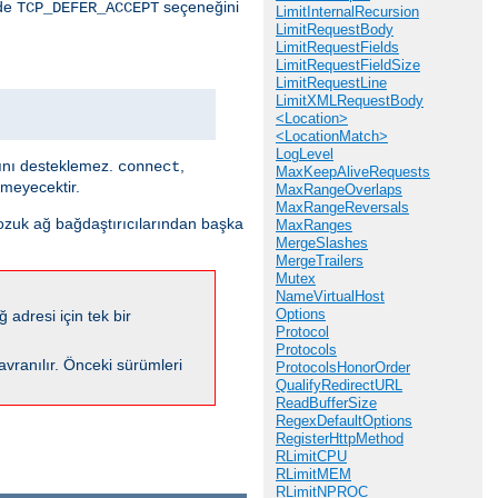
nde
seçeneğini
TCP_DEFER_ACCEPT
LimitInternalRecursion
LimitRequestBody
LimitRequestFields
LimitRequestFieldSize
LimitRequestLine
LimitXMLRequestBody
<Location>
<LocationMatch>
LogLevel
sını desteklemez.
,
connect
MaxKeepAliveRequests
emeyecektir.
MaxRangeOverlaps
MaxRangeReversals
bozuk ağ bağdaştırıcılarından başka
MaxRanges
MergeSlashes
MergeTrailers
Mutex
NameVirtualHost
Options
 adresi için tek bir
Protocol
Protocols
davranılır. Önceki sürümleri
ProtocolsHonorOrder
QualifyRedirectURL
ReadBufferSize
RegexDefaultOptions
RegisterHttpMethod
RLimitCPU
RLimitMEM
RLimitNPROC