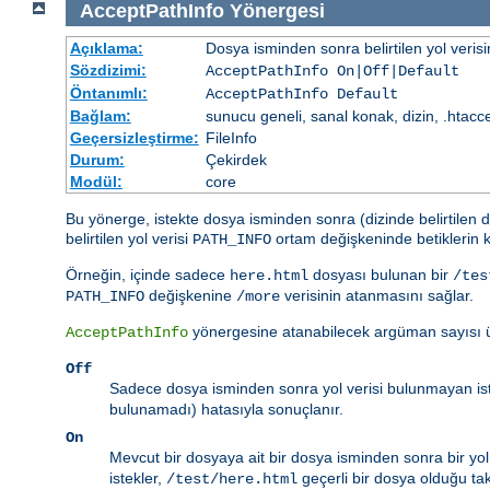
AcceptPathInfo
Yönergesi
Açıklama:
Dosya isminden sonra belirtilen yol veris
Sözdizimi:
AcceptPathInfo On|Off|Default
Öntanımlı:
AcceptPathInfo Default
Bağlam:
sunucu geneli, sanal konak, dizin, .htacc
Geçersizleştirme:
FileInfo
Durum:
Çekirdek
Modül:
core
Bu yönerge, istekte dosya isminden sonra (dizinde belirtilen d
belirtilen yol verisi
ortam değişkeninde betiklerin k
PATH_INFO
Örneğin, içinde sadece
dosyası bulunan bir
here.html
/tes
değişkenine
verisinin atanmasını sağlar.
PATH_INFO
/more
yönergesine atanabilecek argüman sayısı ü
AcceptPathInfo
Off
Sadece dosya isminden sonra yol verisi bulunmayan istek
bulunamadı) hatasıyla sonuçlanır.
On
Mevcut bir dosyaya ait bir dosya isminden sonra bir yol ve
istekler,
geçerli bir dosya olduğu takd
/test/here.html