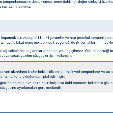
nin tamponlanmasını desteklemez.
dahil her değer dinleyici üzeri
none
z sayfasına bakınız.
 kapamak için
'i yorumlar ve http protokol tamponlama
AcceptFilter
 alınacak, fakat
gibi
seçeneği de ilk veri aktarımını bekl
none
connect
ve ağ soketlerini bağlantılar arasında yer değiştirmez. Sürücü desteği 
 veya casus yazılım süzgeçleri için kullanışlıdır.
i veri aktarılana kadar bekletildikten sonra ilk veri tamponlanır ve uç ağ
dırısına konu olduğundan iptal edilmiştir.
geci öntanımlıdır ve
belirtilmiş olsa dahi
belirtilmiş gibi 
data
connect
süzgecine ayarlamaları gerekmektedir.