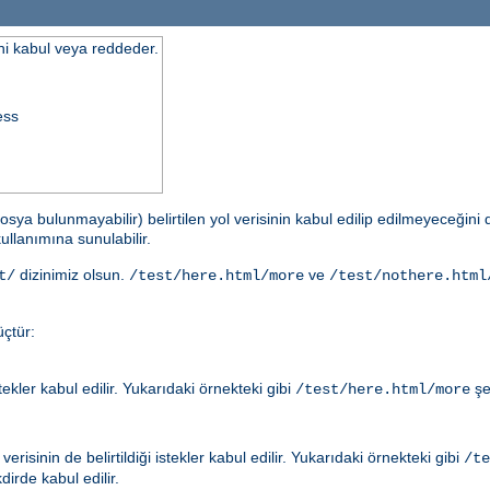
ini kabul veya reddeder.
ess
osya bulunmayabilir) belirtilen yol verisinin kabul edilip edilmeyeceğin
ullanımına sunulabilir.
dizinimiz olsun.
ve
t/
/test/here.html/more
/test/nothere.html
çtür:
ler kabul edilir. Yukarıdaki örnekteki gibi
şe
/test/here.html/more
risinin de belirtildiği istekler kabul edilir. Yukarıdaki örnekteki gibi
/te
irde kabul edilir.