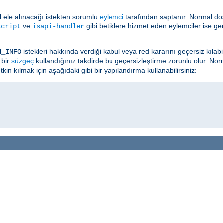
ıl ele alınacağı istekten sorumlu
eylemci
tarafından saptanır. Normal dos
ve
gibi betiklere hizmet eden eylemciler ise ge
script
isapi-handler
istekleri hakkında verdiği kabul veya red kararını geçersiz kılab
H_INFO
 bir
süzgeç
kullandığınız takdirde bu geçersizleştirme zorunlu olur. Nor
kin kılmak için aşağıdaki gibi bir yapılandırma kullanabilirsiniz: