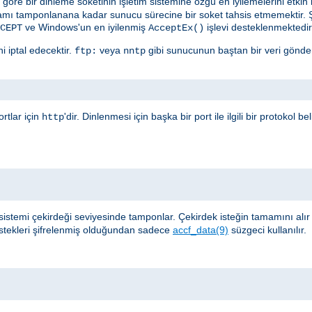
öre bir dinleme soketinin işletim sistemine özgü en iyilemelerini etkin kı
amı tamponlanana kadar sunucu sürecine bir soket tahsis etmemektir. 
ve Windows'un en iyilenmiş
işlevi desteklenmektedir
CEPT
AcceptEx()
i iptal edecektir.
veya
gibi sunucunun baştan bir veri gönder
ftp:
nntp
rtlar için
'dir. Dinlenmesi için başka bir port ile ilgili bir protokol b
http
sistemi çekirdeği seviyesinde tamponlar. Çekirdek isteğin tamamını alı
stekleri şifrelenmiş olduğundan sadece
accf_data(9)
süzgeci kullanılır.