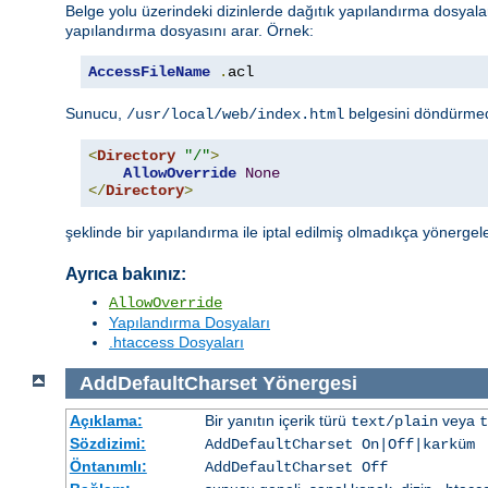
Belge yolu üzerindeki dizinlerde dağıtık yapılandırma dosyal
yapılandırma dosyasını arar. Örnek:
AccessFileName
.
acl
Sunucu,
belgesini döndürme
/usr/local/web/index.html
<
Directory
"/"
>
AllowOverride
None
</
Directory
>
şeklinde bir yapılandırma ile iptal edilmiş olmadıkça yönergel
Ayrıca bakınız:
AllowOverride
Yapılandırma Dosyaları
.htaccess Dosyaları
AddDefaultCharset
Yönergesi
Açıklama:
Bir yanıtın içerik türü
veya
text/plain
t
Sözdizimi:
AddDefaultCharset On|Off|
karküm
Öntanımlı:
AddDefaultCharset Off