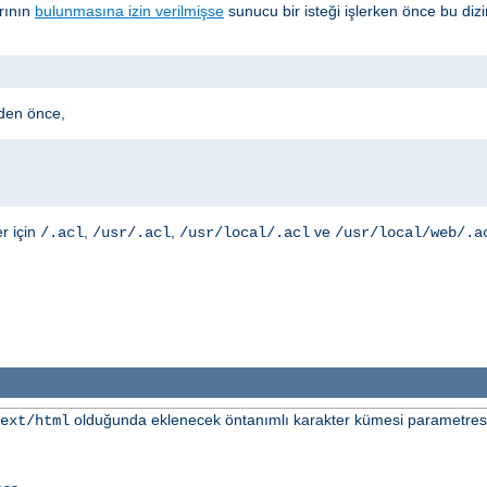
arının
bulunmasına izin verilmişse
sunucu bir isteği işlerken önce bu diz
den önce,
er için
,
,
ve
/.acl
/usr/.acl
/usr/local/.acl
/usr/local/web/.a
olduğunda eklenecek öntanımlı karakter kümesi parametresini
ext/html