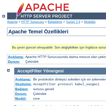
Apache
>
HTTP Sunucusu
>
Belgeleme
>
Sürüm 2.4
>
Modüller
Apache Temel Özellikleri
Bu çeviri güncel olmayabilir. Son değişiklikler için İngilizce sürü
Açıklama:
Apache HTTP Sunucusunda daima mevcut olan çekirde
Durum:
Çekirdek
AcceptFilter
Yönergesi
Açıklama:
Bir protokolün dinleyici soketleri için en iyilemeler
Sözdizimi:
AcceptFilter
protocol
kabul_süzgeci
Bağlam:
sunucu geneli
Durum:
Çekirdek
Modül:
core