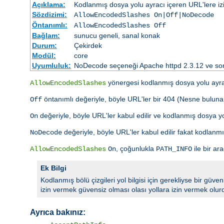
Açıklama:
Kodlanmış dosya yolu ayracı içeren URL'lere izin 
Sözdizimi:
AllowEncodedSlashes On|Off|NoDecode
Öntanımlı:
AllowEncodedSlashes Off
Bağlam:
sunucu geneli, sanal konak
Durum:
Çekirdek
Modül:
core
Uyumluluk:
NoDecode seçeneği Apache httpd 2.3.12 ve son
yönergesi kodlanmış dosya yolu ayracı
AllowEncodedSlashes
öntanımlı değeriyle, böyle URL'ler bir 404 (Nesne bulunam
Off
değeriyle, böyle URL'ler kabul edilir ve kodlanmış dosya yo
On
değeriyle, böyle URL'ler kabul edilir fakat kodlan
NoDecode
, çoğunlukla
ile bir ar
AllowEncodedSlashes
On
PATH_INFO
Ek Bilgi
Kodlanmış bölü çizgileri yol bilgisi için gerekliyse bir güve
izin vermek güvensiz olması olası yollara izin vermek olur
Ayrıca bakınız: