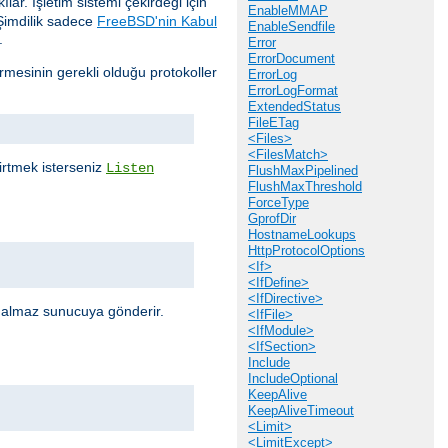
lar. İşletim sistemi çekirdeği için
EnableMMAP
Şimdilik sadece
FreeBSD'nin Kabul
EnableSendfile
.
Error
ErrorDocument
mesinin gerekli olduğu protokoller
ErrorLog
ErrorLogFormat
ExtendedStatus
FileETag
<Files>
<FilesMatch>
elirtmek isterseniz
Listen
FlushMaxPipelined
FlushMaxThreshold
ForceType
GprofDir
HostnameLookups
HttpProtocolOptions
<If>
<IfDefine>
<IfDirective>
r almaz sunucuya gönderir.
<IfFile>
<IfModule>
<IfSection>
Include
IncludeOptional
KeepAlive
KeepAliveTimeout
<Limit>
<LimitExcept>