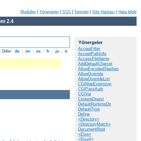
Modüller
|
Yönergeler
|
SSS
|
Terimler
|
Site Haritası
|
Hata bildir
m 2.4
Yönergeler
AcceptFilter
 Diller:
de
|
en
|
es
|
fr
|
ja
|
tr
AcceptPathInfo
AccessFileName
AddDefaultCharset
AllowEncodedSlashes
AllowOverride
AllowOverrideList
CGIMapExtension
CGIPassAuth
CGIVar
ContentDigest
DefaultRuntimeDir
DefaultType
Define
<Directory>
<DirectoryMatch>
DocumentRoot
<Else>
<ElseIf>