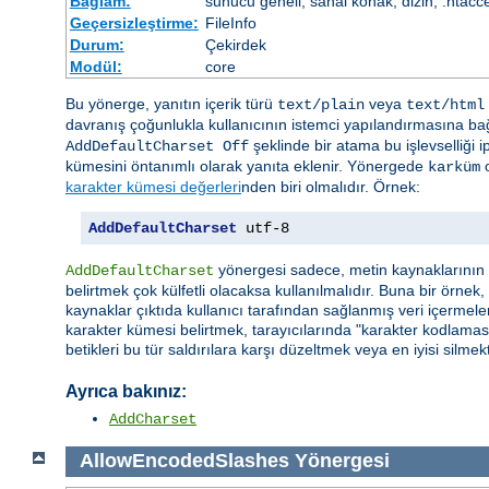
Bağlam:
sunucu geneli, sanal konak, dizin, .htacc
Geçersizleştirme:
FileInfo
Durum:
Çekirdek
Modül:
core
Bu yönerge, yanıtın içerik türü
veya
text/plain
text/html
davranış çoğunlukla kullanıcının istemci yapılandırmasına bağ
şeklinde bir atama bu işlevselliği i
AddDefaultCharset Off
kümesini öntanımlı olarak yanıta eklenir. Yönergede
o
karküm
karakter kümesi değerleri
nden biri olmalıdır. Örnek:
AddDefaultCharset
 utf-8
yönergesi sadece, metin kaynaklarının h
AddDefaultCharset
belirtmek çok külfetli olacaksa kullanılmalıdır. Buna bir örnek
kaynaklar çıktıda kullanıcı tarafından sağlanmış veri içermeleri
karakter kümesi belirtmek, tarayıcılarında "karakter kodlaması
betikleri bu tür saldırılara karşı düzeltmek veya en iyisi silmekt
Ayrıca bakınız:
AddCharset
AllowEncodedSlashes
Yönergesi