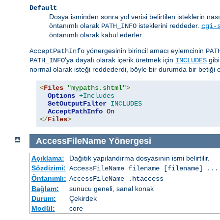
Default
Dosya isminden sonra yol verisi belirtilen isteklerin nas
öntanımlı olarak
isteklerini reddeder.
PATH_INFO
cgi-
öntanımlı olarak kabul ederler.
yönergesinin birincil amacı eylemcinin
AcceptPathInfo
PAT
'ya dayalı olarak içerik üretmek için
gibi
PATH_INFO
INCLUDES
normal olarak isteği reddederdi, böyle bir durumda bir betiği et
<
Files
"mypaths.shtml"
>
Options
+Includes
SetOutputFilter
INCLUDES
AcceptPathInfo
On
</
Files
>
AccessFileName
Yönergesi
Açıklama:
Dağıtık yapılandırma dosyasının ismi belirtilir.
Sözdizimi:
AccessFileName
filename
[
filename
] ...
Öntanımlı:
AccessFileName .htaccess
Bağlam:
sunucu geneli, sanal konak
Durum:
Çekirdek
Modül:
core