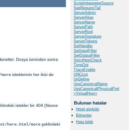
ScriptInterpreterSource
SeeRequestTail
ServerAdmin
ServerAlias
ServerName
ServerPath
ServerRoot
ServerSignature
ServerTokens
SetHandler
SetInputFilter
SetOutputFilter
i denetler. Dosya isminden sonra
StrictHostCheck
TimeOut
TraceEnable
UNCList
isteklerinin her ikisi de
/more
UnDefine
UseCanonicalName
UseCanonicalPhysicalPort
<VirtualHost>
Bulunan hatalar
klindeki istekler bir 404 (Nesne
httpd günlüğü
Bilinenler
Hata bildir
şeklindeki
st/here.html/more