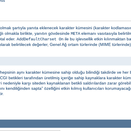
ess
olmak şartıyla yanıta eklenecek karakter kümesini (karakter kodlamasının
lı olmakla birlikte, yanıtın gövdesinde
elemanı vasıtasıyla belirtil
META
ptal eder.
ile bu işlevsellik etkin kılınmaktan 
AddDefaultCharset On
larak belirtilecek değerler, Genel Ağ ortam türlerinde (MIME türlerind
epsinin aynı karakter kümesine sahip olduğu bilindiği takdirde ve her b
, CGI betikleri tarafından üretilmiş içeriğe sahip kaynaklara karakter kü
 nedeniyle karşı siteden kaynaklanan betikli saldırılardan zarar görebilir
nı kendiliğinden sapta" özelliğini etkin kılmış kullanıcıları korumayaca
ir.