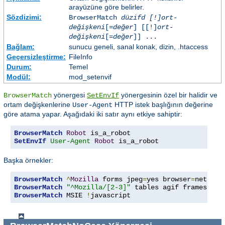
arayüzüne göre belirler.
Sözdizimi:
BrowserMatch
düzifd [!]ort-
değişkeni
[=
değer
] [[!]
ort-
değişkeni
[=
değer
]] ...
Bağlam:
sunucu geneli, sanal konak, dizin, .htaccess
Geçersizleştirme:
FileInfo
Durum:
Temel
Modül:
mod_setenvif
yönergesi
yönergesinin özel bir halidir ve
BrowserMatch
SetEnvIf
ortam değişkenlerine
HTTP istek başlığının değerine
User-Agent
göre atama yapar. Aşağıdaki iki satır aynı etkiye sahiptir:
BrowserMatch
Robot
SetEnvIf
User-Agent
Robot
 is_a_robot
Başka örnekler:
BrowserMatch
^
Mozilla
 forms jpeg
=
yes browser
=
BrowserMatch
"^Mozilla/[2-3]"
BrowserMatch
 MSIE 
!
javascript