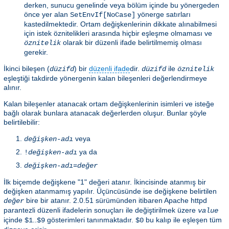
derken, sunucu genelinde veya bölüm içinde bu yönergeden
önce yer alan
yönerge satırları
SetEnvIf[NoCase]
kastedilmektedir. Ortam değişkenlerinin dikkate alınabilmesi
için istek öznitelikleri arasında hiçbir eşleşme olmaması ve
olarak bir düzenli ifade belirtilmemiş olması
öznitelik
gerekir.
İkinci bileşen (
) bir
düzenli ifade
dir.
ile
düzifd
düzifd
öznitelik
eşleştiği takdirde yönergenin kalan bileşenleri değerlendirmeye
alınır.
Kalan bileşenler atanacak ortam değişkenlerinin isimleri ve isteğe
bağlı olarak bunlara atanacak değerlerden oluşur. Bunlar şöyle
belirtilebilir:
veya
değişken-adı
ya da
!
değişken-adı
değişken-adı
=
değer
İlk biçemde değişkene "1" değeri atanır. İkincisinde atanmış bir
değişken atanmamış yapılır. Üçüncüsünde ise değişkene belirtilen
bire bir atanır. 2.0.51 sürümünden itibaren Apache httpd
değer
parantezli düzenli ifadelerin sonuçları ile değiştirilmek üzere
value
içinde
..
gösterimleri tanınmaktadır.
bu kalıp ile eşleşen tüm
$1
$9
$0