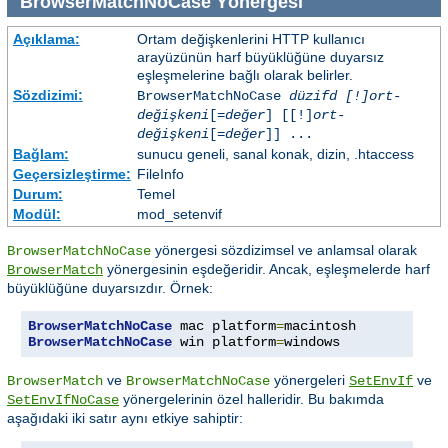
BrowserMatchNoCase
Yönergesi
Açıklama:
Ortam değişkenlerini HTTP kullanıcı
arayüzünün harf büyüklüğüne duyarsız
eşleşmelerine bağlı olarak belirler.
Sözdizimi:
BrowserMatchNoCase
düzifd [!]ort-
değişkeni
[=
değer
] [[!]
ort-
değişkeni
[=
değer
]] ...
Bağlam:
sunucu geneli, sanal konak, dizin, .htaccess
Geçersizleştirme:
FileInfo
Durum:
Temel
Modül:
mod_setenvif
yönergesi sözdizimsel ve anlamsal olarak
BrowserMatchNoCase
yönergesinin eşdeğeridir. Ancak, eşleşmelerde harf
BrowserMatch
büyüklüğüne duyarsızdır. Örnek:
BrowserMatchNoCase
 mac platform
=
BrowserMatchNoCase
 win platform
=
windows
ve
yönergeleri
ve
BrowserMatch
BrowserMatchNoCase
SetEnvIf
yönergelerinin özel halleridir. Bu bakımda
SetEnvIfNoCase
aşağıdaki iki satır aynı etkiye sahiptir: