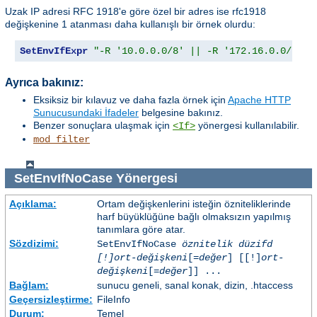
Uzak IP adresi RFC 1918'e göre özel bir adres ise rfc1918
değişkenine 1 atanması daha kullanışlı bir örnek olurdu:
SetEnvIfExpr
"-R '10.0.0.0/8' || -R '172.16.0.0/12' 
Ayrıca bakınız:
Eksiksiz bir kılavuz ve daha fazla örnek için
Apache HTTP
Sunucusundaki İfadeler
belgesine bakınız.
Benzer sonuçlara ulaşmak için
yönergesi kullanılabilir.
<If>
mod_filter
SetEnvIfNoCase
Yönergesi
Açıklama:
Ortam değişkenlerini isteğin özniteliklerinde
harf büyüklüğüne bağlı olmaksızın yapılmış
tanımlara göre atar.
Sözdizimi:
SetEnvIfNoCase
öznitelik düzifd
[!]ort-değişkeni
[=
değer
] [[!]
ort-
değişkeni
[=
değer
]] ...
Bağlam:
sunucu geneli, sanal konak, dizin, .htaccess
Geçersizleştirme:
FileInfo
Durum:
Temel