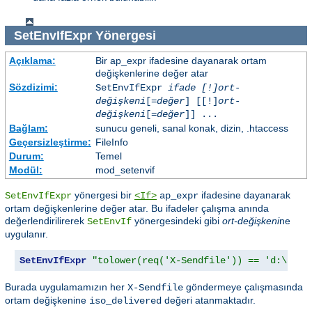
SetEnvIfExpr
Yönergesi
Açıklama:
Bir ap_expr ifadesine dayanarak ortam
değişkenlerine değer atar
Sözdizimi:
SetEnvIfExpr
ifade [!]ort-
değişkeni
[=
değer
] [[!]
ort-
değişkeni
[=
değer
]] ...
Bağlam:
sunucu geneli, sanal konak, dizin, .htaccess
Geçersizleştirme:
FileInfo
Durum:
Temel
Modül:
mod_setenvif
yönergesi bir
ifadesine dayanarak
SetEnvIfExpr
<If>
ap_expr
ortam değişkenlerine değer atar. Bu ifadeler çalışma anında
değerlendirilirerek
yönergesindeki gibi
ort-değişkeni
ne
SetEnvIf
uygulanır.
SetEnvIfExpr
"tolower(req('X-Sendfile')) == 'd:\imag
Burada uygulamamızın her
göndermeye çalışmasında
X-Sendfile
ortam değişkenine
değeri atanmaktadır.
iso_delivered