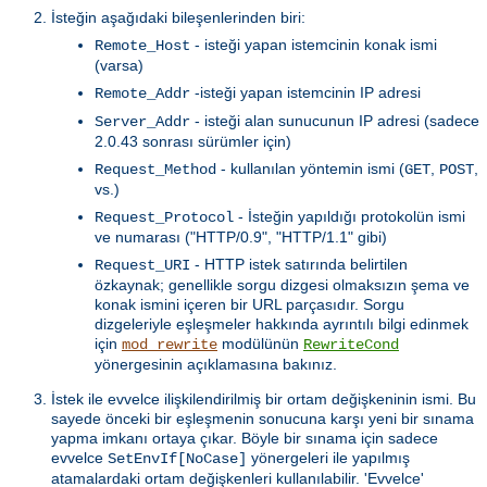
İsteğin aşağıdaki bileşenlerinden biri:
- isteği yapan istemcinin konak ismi
Remote_Host
(varsa)
-isteği yapan istemcinin IP adresi
Remote_Addr
- isteği alan sunucunun IP adresi (sadece
Server_Addr
2.0.43 sonrası sürümler için)
- kullanılan yöntemin ismi (
,
,
Request_Method
GET
POST
vs.)
- İsteğin yapıldığı protokolün ismi
Request_Protocol
ve numarası ("HTTP/0.9", "HTTP/1.1" gibi)
- HTTP istek satırında belirtilen
Request_URI
özkaynak; genellikle sorgu dizgesi olmaksızın şema ve
konak ismini içeren bir URL parçasıdır. Sorgu
dizgeleriyle eşleşmeler hakkında ayrıntılı bilgi edinmek
için
modülünün
mod_rewrite
RewriteCond
yönergesinin açıklamasına bakınız.
İstek ile evvelce ilişkilendirilmiş bir ortam değişkeninin ismi. Bu
sayede önceki bir eşleşmenin sonucuna karşı yeni bir sınama
yapma imkanı ortaya çıkar. Böyle bir sınama için sadece
evvelce
yönergeleri ile yapılmış
SetEnvIf[NoCase]
atamalardaki ortam değişkenleri kullanılabilir. 'Evvelce'