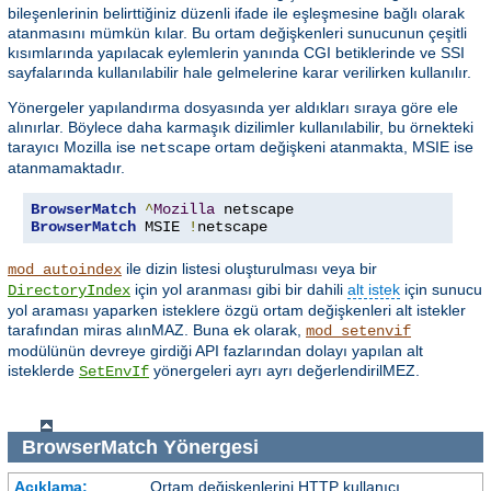
bileşenlerinin belirttiğiniz düzenli ifade ile eşleşmesine bağlı olarak
atanmasını mümkün kılar. Bu ortam değişkenleri sunucunun çeşitli
kısımlarında yapılacak eylemlerin yanında CGI betiklerinde ve SSI
sayfalarında kullanılabilir hale gelmelerine karar verilirken kullanılır.
Yönergeler yapılandırma dosyasında yer aldıkları sıraya göre ele
alınırlar. Böylece daha karmaşık dizilimler kullanılabilir, bu örnekteki
tarayıcı Mozilla ise
ortam değişkeni atanmakta, MSIE ise
netscape
atanmamaktadır.
BrowserMatch
^
Mozilla
BrowserMatch
 MSIE 
!
netscape
ile dizin listesi oluşturulması veya bir
mod_autoindex
için yol aranması gibi bir dahili
alt istek
için sunucu
DirectoryIndex
yol araması yaparken isteklere özgü ortam değişkenleri alt istekler
tarafından miras alınMAZ. Buna ek olarak,
mod_setenvif
modülünün devreye girdiği API fazlarından dolayı yapılan alt
isteklerde
yönergeleri ayrı ayrı değerlendirilMEZ.
SetEnvIf
BrowserMatch
Yönergesi
Açıklama:
Ortam değişkenlerini HTTP kullanıcı