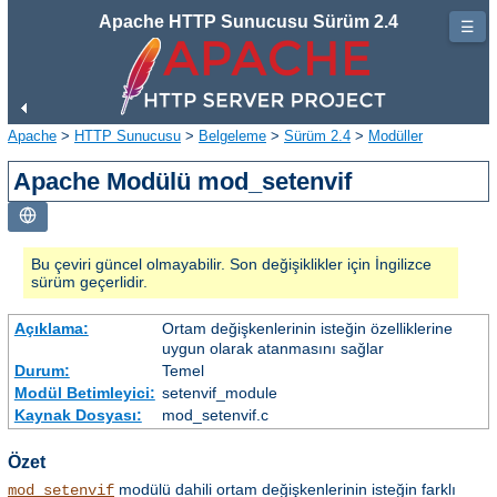
Apache HTTP Sunucusu Sürüm 2.4
☰
Apache
>
HTTP Sunucusu
>
Belgeleme
>
Sürüm 2.4
>
Modüller
Apache Modülü mod_setenvif
Bu çeviri güncel olmayabilir. Son değişiklikler için İngilizce
sürüm geçerlidir.
Açıklama:
Ortam değişkenlerinin isteğin özelliklerine
uygun olarak atanmasını sağlar
Durum:
Temel
Modül Betimleyici:
setenvif_module
Kaynak Dosyası:
mod_setenvif.c
Özet
modülü dahili ortam değişkenlerinin isteğin farklı
mod_setenvif