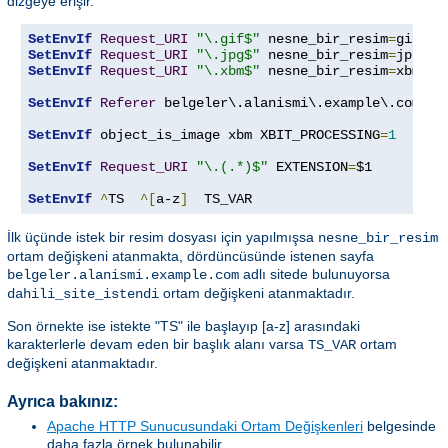
dizgeye erişir.
SetEnvIf
Request_URI
"\.gif$"
 nesne_bir_resim
=
SetEnvIf
Request_URI
"\.jpg$"
 nesne_bir_resim
=
SetEnvIf
Request_URI
"\.xbm$"
 nesne_bir_resim
=
xbm

SetEnvIf
Referer
 belgeler\.alanismi\.example\.com dah
SetEnvIf
 object_is_image xbm XBIT_PROCESSING
=
1
SetEnvIf
Request_URI
"\.(.*)$"
 EXTENSION
=
$1

SetEnvIf
^
TS  
^[
a-z
]
  TS_VAR
İlk üçünde istek bir resim dosyası için yapılmışsa
nesne_bir_resim
ortam değişkeni atanmakta, dördüncüsünde istenen sayfa
adlı sitede bulunuyorsa
belgeler.alanismi.example.com
ortam değişkeni atanmaktadır.
dahili_site_istendi
Son örnekte ise istekte "TS" ile başlayıp [a-z] arasındaki
karakterlerle devam eden bir başlık alanı varsa
ortam
TS_VAR
değişkeni atanmaktadır.
Ayrıca bakınız:
Apache HTTP Sunucusundaki Ortam Değişkenleri
belgesinde
daha fazla örnek bulunabilir.