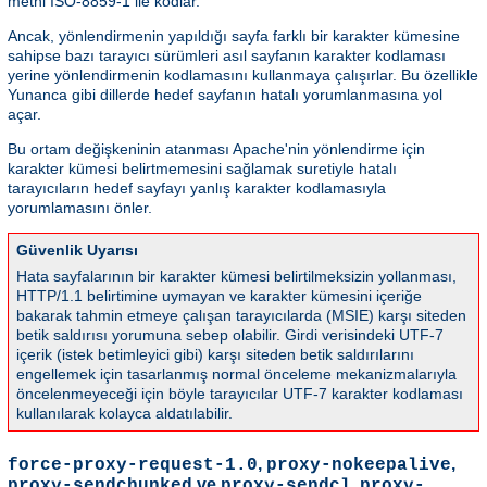
metni ISO-8859-1 ile kodlar.
Ancak, yönlendirmenin yapıldığı sayfa farklı bir karakter kümesine
sahipse bazı tarayıcı sürümleri asıl sayfanın karakter kodlaması
yerine yönlendirmenin kodlamasını kullanmaya çalışırlar. Bu özellikle
Yunanca gibi dillerde hedef sayfanın hatalı yorumlanmasına yol
açar.
Bu ortam değişkeninin atanması Apache'nin yönlendirme için
karakter kümesi belirtmemesini sağlamak suretiyle hatalı
tarayıcıların hedef sayfayı yanlış karakter kodlamasıyla
yorumlamasını önler.
Güvenlik Uyarısı
Hata sayfalarının bir karakter kümesi belirtilmeksizin yollanması,
HTTP/1.1 belirtimine uymayan ve karakter kümesini içeriğe
bakarak tahmin etmeye çalışan tarayıcılarda (MSIE) karşı siteden
betik saldırısı yorumuna sebep olabilir. Girdi verisindeki UTF-7
içerik (istek betimleyici gibi) karşı siteden betik saldırılarını
engellemek için tasarlanmış normal önceleme mekanizmalarıyla
öncelenmeyeceği için böyle tarayıcılar UTF-7 karakter kodlaması
kullanılarak kolayca aldatılabilir.
,
,
force-proxy-request-1.0
proxy-nokeepalive
ve
,
proxy-sendchunked
proxy-sendcl
proxy-