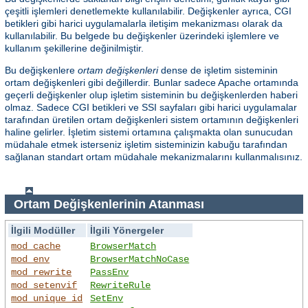
çeşitli işlemleri denetlemekte kullanılabilir. Değişkenler ayrıca, CGI
betikleri gibi harici uygulamalarla iletişim mekanizması olarak da
kullanılabilir. Bu belgede bu değişkenler üzerindeki işlemlere ve
kullanım şekillerine değinilmiştir.
Bu değişkenlere
ortam değişkenleri
dense de işletim sisteminin
ortam değişkenleri gibi değillerdir. Bunlar sadece Apache ortamında
geçerli değişkenler olup işletim sisteminin bu değişkenlerden haberi
olmaz. Sadece CGI betikleri ve SSI sayfaları gibi harici uygulamalar
tarafından üretilen ortam değişkenleri sistem ortamının değişkenleri
haline gelirler. İşletim sistemi ortamına çalışmakta olan sunucudan
müdahale etmek isterseniz işletim sisteminizin kabuğu tarafından
sağlanan standart ortam müdahale mekanizmalarını kullanmalısınız.
Ortam Değişkenlerinin Atanması
İlgili Modüller
İlgili Yönergeler
mod_cache
BrowserMatch
mod_env
BrowserMatchNoCase
mod_rewrite
PassEnv
mod_setenvif
RewriteRule
mod_unique_id
SetEnv