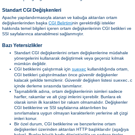
Standart CGI Değişkenleri
Apache yapılandırmasıyla atanan ve kabuğa aktarılan ortam
değişkenlerinden başka
CGI Belirtimi
nin gerektirdiği istekler
hakkında temel bilgileri içeren ortam değişkenlerinin CGI betikleri ve
SSI sayfalarınca atanabilmesi sağlanmıştır.
Bazı Yetersizlikler
Standart CGI değişkenlerini ortam değişkenlerine müdahale
yönergelerini kullanarak değiştirmek veya geçersiz kılmak
mümkün değildir.
CGI betiklerini çalıştırmak için
kullanıldığında ortam,
suexec
CGI betikleri çalıştırılmadan önce
güvenilir
değişkenler
kalacak şekilde temizlenir.
Güvenilir
değişken listesi
suexec.c
içinde derleme sırasında tanımlanır.
Taşınabilirlik adına, ortam değişkenlerinin isimleri sadece
harfler, rakamlar ve alt çizgi imlerini içerebilir. Bunlara ek
olarak ismin ilk karakteri bir rakam olmamalıdır. Değişkenler
CGI betiklerine ve SSI sayfalarına aktarılırken bu
sınırlamalara uygun olmayan karakterlerin yerlerine alt çizgi
imleri konur.
Bir özel durum, CGI betiklerine ve benzerlerine ortam
değişkenleri üzerinden aktarılan HTTP başlıklarıdır (aşağıya
bakın). Bunlar büyük harfe dönüştürülür ve sadece tireler