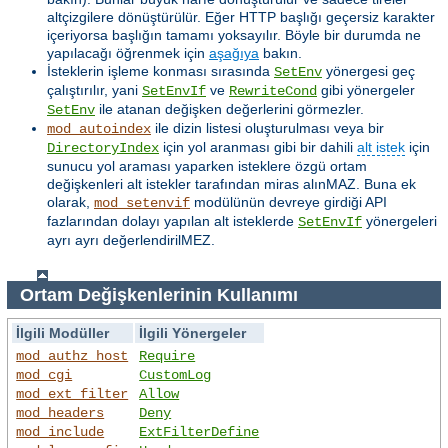
altçizgilere dönüştürülür. Eğer HTTP başlığı geçersiz karakter
içeriyorsa başlığın tamamı yoksayılır. Böyle bir durumda ne
yapılacağı öğrenmek için
aşağıya
bakın.
İsteklerin işleme konması sırasında
yönergesi geç
SetEnv
çalıştırılır, yani
ve
gibi yönergeler
SetEnvIf
RewriteCond
ile atanan değişken değerlerini görmezler.
SetEnv
ile dizin listesi oluşturulması veya bir
mod_autoindex
için yol aranması gibi bir dahili
alt istek
için
DirectoryIndex
sunucu yol araması yaparken isteklere özgü ortam
değişkenleri alt istekler tarafından miras alınMAZ. Buna ek
olarak,
modülünün devreye girdiği API
mod_setenvif
fazlarından dolayı yapılan alt isteklerde
yönergeleri
SetEnvIf
ayrı ayrı değerlendirilMEZ.
Ortam Değişkenlerinin Kullanımı
İlgili Modüller
İlgili Yönergeler
mod_authz_host
Require
mod_cgi
CustomLog
mod_ext_filter
Allow
mod_headers
Deny
mod_include
ExtFilterDefine