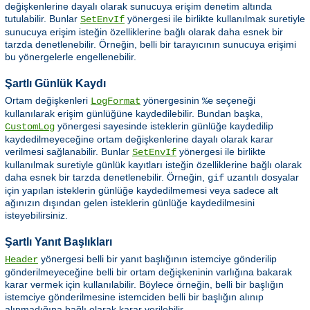
değişkenlerine dayalı olarak sunucuya erişim denetim altında
tutulabilir. Bunlar
yönergesi ile birlikte kullanılmak suretiyle
SetEnvIf
sunucuya erişim isteğin özelliklerine bağlı olarak daha esnek bir
tarzda denetlenebilir. Örneğin, belli bir tarayıcının sunucuya erişimi
bu yönergelerle engellenebilir.
Şartlı Günlük Kaydı
Ortam değişkenleri
yönergesinin
seçeneği
LogFormat
%e
kullanılarak erişim günlüğüne kaydedilebilir. Bundan başka,
yönergesi sayesinde isteklerin günlüğe kaydedilip
CustomLog
kaydedilmeyeceğine ortam değişkenlerine dayalı olarak karar
verilmesi sağlanabilir. Bunlar
yönergesi ile birlikte
SetEnvIf
kullanılmak suretiyle günlük kayıtları isteğin özelliklerine bağlı olarak
daha esnek bir tarzda denetlenebilir. Örneğin,
uzantılı dosyalar
gif
için yapılan isteklerin günlüğe kaydedilmemesi veya sadece alt
ağınızın dışından gelen isteklerin günlüğe kaydedilmesini
isteyebilirsiniz.
Şartlı Yanıt Başlıkları
yönergesi belli bir yanıt başlığının istemciye gönderilip
Header
gönderilmeyeceğine belli bir ortam değişkeninin varlığına bakarak
karar vermek için kullanılabilir. Böylece örneğin, belli bir başlığın
istemciye gönderilmesine istemciden belli bir başlığın alınıp
alınmadığına bağlı olarak karar verilebilir.