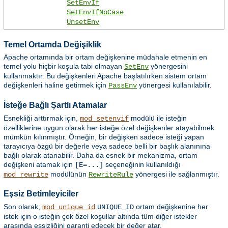
SetEnvIf
SetEnvIfNoCase
UnsetEnv
Temel Ortamda Değişiklik
Apache ortamında bir ortam değişkenine müdahale etmenin en
temel yolu hiçbir koşula tabi olmayan
yönergesini
SetEnv
kullanmaktır. Bu değişkenleri Apache başlatılırken sistem ortam
değişkenleri haline getirmek için
yönergesi kullanılabilir.
PassEnv
İsteğe Bağlı Şartlı Atamalar
Esnekliği arttırmak için,
modülü ile isteğin
mod_setenvif
özelliklerine uygun olarak her isteğe özel değişkenler atayabilmek
mümkün kılınmıştır. Örneğin, bir değişken sadece isteği yapan
tarayıcıya özgü bir değerle veya sadece belli bir başlık alanınına
bağlı olarak atanabilir. Daha da esnek bir mekanizma, ortam
değişkeni atamak için
seçeneğinin kullanıldığı
[E=...]
modülünün
yönergesi ile sağlanmıştır.
mod_rewrite
RewriteRule
Eşsiz Betimleyiciler
Son olarak,
ortam değişkenine her
mod_unique_id
UNIQUE_ID
istek için o isteğin çok özel koşullar altında tüm diğer istekler
arasında eşsizliğini garanti edecek bir değer atar.