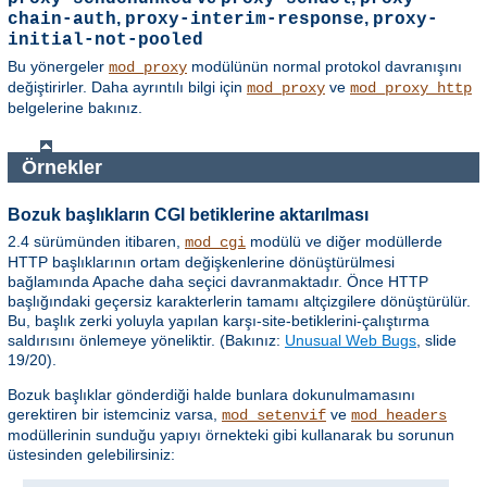
,
,
chain-auth
proxy-interim-response
proxy-
initial-not-pooled
Bu yönergeler
modülünün normal protokol davranışını
mod_proxy
değiştirirler. Daha ayrıntılı bilgi için
ve
mod_proxy
mod_proxy_http
belgelerine bakınız.
Örnekler
Bozuk başlıkların CGI betiklerine aktarılması
2.4 sürümünden itibaren,
modülü ve diğer modüllerde
mod_cgi
HTTP başlıklarının ortam değişkenlerine dönüştürülmesi
bağlamında Apache daha seçici davranmaktadır. Önce HTTP
başlığındaki geçersiz karakterlerin tamamı altçizgilere dönüştürülür.
Bu, başlık zerki yoluyla yapılan karşı-site-betiklerini-çalıştırma
saldırısını önlemeye yöneliktir. (Bakınız:
Unusual Web Bugs
, slide
19/20).
Bozuk başlıklar gönderdiği halde bunlara dokunulmamasını
gerektiren bir istemciniz varsa,
ve
mod_setenvif
mod_headers
modüllerinin sunduğu yapıyı örnekteki gibi kullanarak bu sorunun
üstesinden gelebilirsiniz: