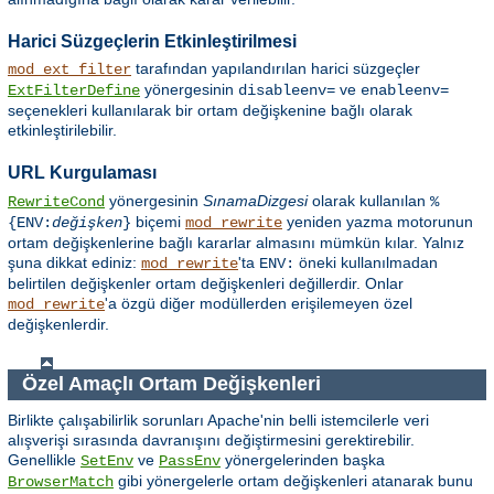
Harici Süzgeçlerin Etkinleştirilmesi
tarafından yapılandırılan harici süzgeçler
mod_ext_filter
yönergesinin
ve
ExtFilterDefine
disableenv=
enableenv=
seçenekleri kullanılarak bir ortam değişkenine bağlı olarak
etkinleştirilebilir.
URL Kurgulaması
yönergesinin
SınamaDizgesi
olarak kullanılan
RewriteCond
%
biçemi
yeniden yazma motorunun
{ENV:
değişken
}
mod_rewrite
ortam değişkenlerine bağlı kararlar almasını mümkün kılar. Yalnız
şuna dikkat ediniz:
'ta
öneki kullanılmadan
mod_rewrite
ENV:
belirtilen değişkenler ortam değişkenleri değillerdir. Onlar
'a özgü diğer modüllerden erişilemeyen özel
mod_rewrite
değişkenlerdir.
Özel Amaçlı Ortam Değişkenleri
Birlikte çalışabilirlik sorunları Apache'nin belli istemcilerle veri
alışverişi sırasında davranışını değiştirmesini gerektirebilir.
Genellikle
ve
yönergelerinden başka
SetEnv
PassEnv
gibi yönergelerle ortam değişkenleri atanarak bunu
BrowserMatch