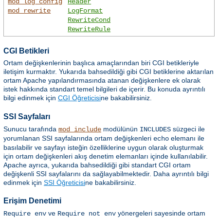
mod_log_config
Header
mod_rewrite
LogFormat
RewriteCond
RewriteRule
CGI Betikleri
Ortam değişkenlerinin başlıca amaçlarından biri CGI betikleriyle
iletişim kurmaktır. Yukarıda bahsedildiği gibi CGI betiklerine aktarılan
ortam Apache yapılandırmasında atanan değişkenlere ek olarak
istek hakkında standart temel bilgileri de içerir. Bu konuda ayrıntılı
bilgi edinmek için
CGI Öğreticisi
ne bakabilirsiniz.
SSI Sayfaları
Sunucu tarafında
modülünün
süzgeci ile
mod_include
INCLUDES
yorumlanan SSI sayfalarında ortam değişkenleri
elemanı ile
echo
basılabilir ve sayfayı isteğin özelliklerine uygun olarak oluşturmak
için ortam değişkenleri akış denetim elemanları içinde kullanılabilir.
Apache ayrıca, yukarıda bahsedildiği gibi standart CGI ortam
değişkenli SSI sayfalarını da sağlayabilmektedir. Daha ayrıntılı bilgi
edinmek için
SSI Öğreticisi
ne bakabilirsiniz.
Erişim Denetimi
ve
yönergeleri sayesinde ortam
Require env
Require not env