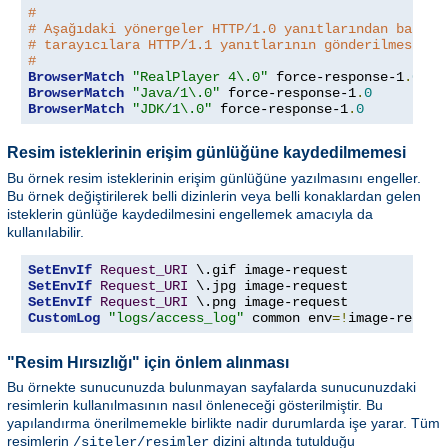
#
# Aşağıdaki yönergeler HTTP/1.0 yanıtlarından başkas
# tarayıcılara HTTP/1.1 yanıtlarının gönderilmesini 
#
BrowserMatch
"RealPlayer 4\.0"
 force-response-1
.
0
BrowserMatch
"Java/1\.0"
 force-response-1
.
0
BrowserMatch
"JDK/1\.0"
 force-response-1
.
0
Resim isteklerinin erişim günlüğüne kaydedilmemesi
Bu örnek resim isteklerinin erişim günlüğüne yazılmasını engeller.
Bu örnek değiştirilerek belli dizinlerin veya belli konaklardan gelen
isteklerin günlüğe kaydedilmesini engellemek amacıyla da
kullanılabilir.
SetEnvIf
Request_URI
SetEnvIf
Request_URI
SetEnvIf
Request_URI
CustomLog
"logs/access_log"
 common env
=!
image-reques
"Resim Hırsızlığı" için önlem alınması
Bu örnekte sunucunuzda bulunmayan sayfalarda sunucunuzdaki
resimlerin kullanılmasının nasıl önleneceği gösterilmiştir. Bu
yapılandırma önerilmemekle birlikte nadir durumlarda işe yarar. Tüm
resimlerin
dizini altında tutulduğu
/siteler/resimler