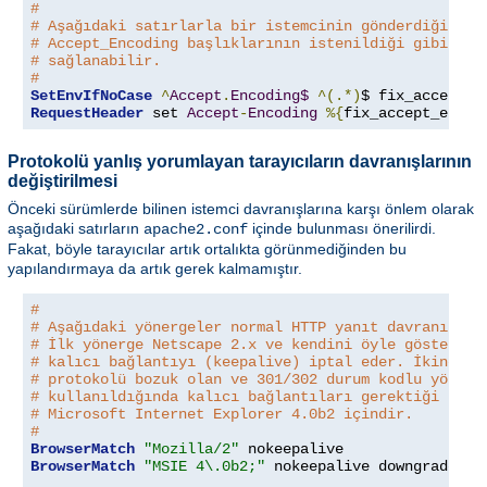
#
# Aşağıdaki satırlarla bir istemcinin gönderdiği boz
# Accept_Encoding başlıklarının istenildiği gibi işl
# sağlanabilir.
#
SetEnvIfNoCase
^
Accept
.
Encoding$
^(.*)
$ fix_accept_e
RequestHeader
 set 
Accept
-
Encoding
%{
fix_accept_encod
Protokolü yanlış yorumlayan tarayıcıların davranışlarının
değiştirilmesi
Önceki sürümlerde bilinen istemci davranışlarına karşı önlem olarak
aşağıdaki satırların
içinde bulunması önerilirdi.
apache2.conf
Fakat, böyle tarayıcılar artık ortalıkta görünmediğinden bu
yapılandırmaya da artık gerek kalmamıştır.
#
# Aşağıdaki yönergeler normal HTTP yanıt davranışını
# İlk yönerge Netscape 2.x ve kendini öyle gösteren 
# kalıcı bağlantıyı (keepalive) iptal eder. İkinci y
# protokolü bozuk olan ve 301/302 durum kodlu yönlen
# kullanıldığında kalıcı bağlantıları gerektiği gibi
# Microsoft Internet Explorer 4.0b2 içindir.
#
BrowserMatch
"Mozilla/2"
BrowserMatch
"MSIE 4\.0b2;"
 nokeepalive downgrade-1
.