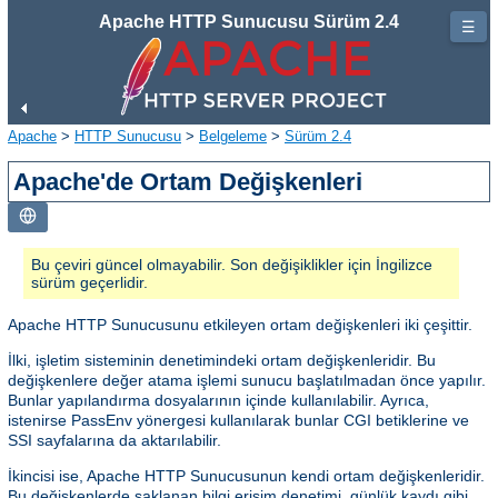
Apache HTTP Sunucusu Sürüm 2.4
☰
Apache
>
HTTP Sunucusu
>
Belgeleme
>
Sürüm 2.4
Apache'de Ortam Değişkenleri
Bu çeviri güncel olmayabilir. Son değişiklikler için İngilizce
sürüm geçerlidir.
Apache HTTP Sunucusunu etkileyen ortam değişkenleri iki çeşittir.
İlki, işletim sisteminin denetimindeki ortam değişkenleridir. Bu
değişkenlere değer atama işlemi sunucu başlatılmadan önce yapılır.
Bunlar yapılandırma dosyalarının içinde kullanılabilir. Ayrıca,
istenirse PassEnv yönergesi kullanılarak bunlar CGI betiklerine ve
SSI sayfalarına da aktarılabilir.
İkincisi ise, Apache HTTP Sunucusunun kendi ortam değişkenleridir.
Bu değişkenlerde saklanan bilgi erişim denetimi, günlük kaydı gibi