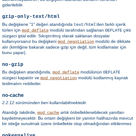
giderilebilir.
gzip-only-text/html
Bu değişkene "1" değeri atandığında
'den farklı içerik
text/html
türleri için
modülü tarafından sağlanan
çıktı
mod_deflate
DEFLATE
süzgeci iptal edilir. Sıkıştırılmış olarak saklanan dosyalar
kullanıyorsanız bu değişkeni
modülü de dikkate
mod_negotiation
alır (kimliğine bakarak sadece gzip için değil, tüm kodlamalar için
bunu yapar).
no-gzip
Bu değişken atandığında,
modülünün
mod_deflate
DEFLATE
süzgeci kapatılır ve
modülü kodlanmış kaynak
mod_negotiation
teslimatını reddeder.
no-cache
2.2.12 sürümünden beri kullanılabilmektedir.
Atandığı takdirde,
artık önbelleklenebilecek yanıtları
mod_cache
kaydetmeyecektir. Bu ortam değişkeni bir yanıtın halihazırda mevcut
bir isteğe sunulmak üzere önbellekte olup olmadığından etkilenmez.
nokeepalive