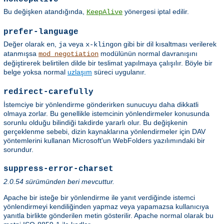
Bu değişken atandığında,
yönergesi iptal edilir.
KeepAlive
prefer-language
Değer olarak
,
veya
gibi bir dil kısaltması verilerek
en
ja
x-klingon
atanmışsa
modülünün normal davranışını
mod_negotiation
değiştirerek belirtilen dilde bir teslimat yapılmaya çalışılır. Böyle bir
belge yoksa normal
uzlaşım
süreci uygulanır.
redirect-carefully
İstemciye bir yönlendirme gönderirken sunucuyu daha dikkatli
olmaya zorlar. Bu genellikle istemcinin yönlendirmeler konusunda
sorunlu olduğu bilindiği takdirde yararlı olur. Bu değişkenin
gerçeklenme sebebi, dizin kaynaklarına yönlendirmeler için DAV
yöntemlerini kullanan Microsoft'un WebFolders yazılımındaki bir
sorundur.
suppress-error-charset
2.0.54 sürümünden beri mevcuttur.
Apache bir isteğe bir yönlendirme ile yanıt verdiğinde istemci
yönlendirmeyi kendiliğinden yapmaz veya yapamazsa kullanıcıya
yanıtla birlikte gönderilen metin gösterilir. Apache normal olarak bu