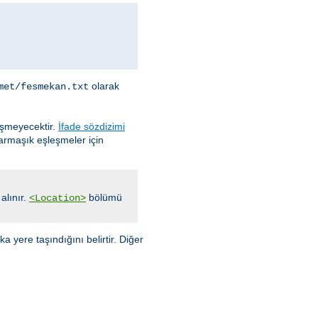
olarak
met/fesmekan.txt
eşmeyecektir.
İfade sözdizimi
karmaşık eşleşmeler için
alınır.
bölümü
<Location>
 yere taşındığını belirtir. Diğer