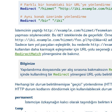
# Farklı bir konaktaki bir URL'ye yönlendirme
Redirect
"/hizmet"
"http://iki.example.com/hi
# Aynı konak üzerinde yönlendirme
Redirect
"/bir"
"/iki"
İstemcinin yaptığı
http://example.com/hizmet/fesmekan
yapması söylenecektir. Bu
isteklerinde de geçerlidir. Örn
GET
adr
http://iki.example.com/hizmet/foo.pl?q=23&a=42
Sadece tam yol parçaları eşleştirilir, bu nedenle
http://exa
kullanılan daha karmaşık eşleşmeler için URL-yolu seçeneği aşa
yönergesine de bakınız.
RedirectMatch
Bilginize
Yapılandırma dosyasında yer alış sırasına bakmaksızın
R
içinde kullanılmış bir
yönergesi URL-yolu belirti
Redirect
Herhangi bir
belirtilmemişse "geçici" yönlendirme (HTTP
durum
HTTP durum kodlarını döndürmek için kullanılabilecek
durum
permanent
İstemciye özkaynağın kalıcı olarak taşındığını belirten
temp