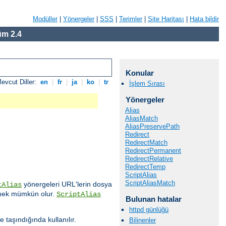
Modüller
|
Yönergeler
|
SSS
|
Terimler
|
Site Haritası
|
Hata bildir
m 2.4
Konular
evcut Diller:
en
|
fr
|
ja
|
ko
|
tr
İşlem Sırası
Yönergeler
Alias
AliasMatch
AliasPreservePath
Redirect
RedirectMatch
RedirectPermanent
RedirectRelative
RedirectTemp
ScriptAlias
ScriptAliasMatch
yönergeleri URL'lerin dosya
tAlias
işmek mümkün olur.
ScriptAlias
Bulunan hatalar
httpd günlüğü
e taşındığında kullanılır.
Bilinenler