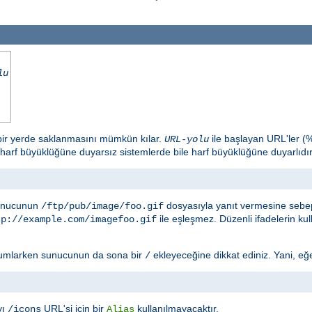
lu
 bir yerde saklanmasını mümkün kılar.
ile başlayan URL'ler (
URL-yolu
 harf büyüklüğüne duyarsız sistemlerde bile harf büyüklüğüne duyarlıdır
sunucunun
dosyasıyla yanıt vermesine sebep
/ftp/pub/image/foo.gif
ile eşleşmez. Düzenli ifadelerin ku
tp://example.com/imagefoo.gif
umlarken sunucunun da sona bir
ekleyeceğine dikkat ediniz. Yani, eğ
/
yı
URL'si için bir
kullanılmayacaktır.
/icons
Alias