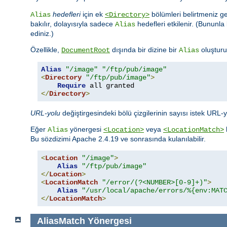
hedefleri
için ek
bölümleri belirtmeniz ge
Alias
<Directory>
bakılır, dolayısıyla sadece
hedefleri etkilenir. (Bununla 
Alias
ediniz.)
Özellikle,
dışında bir dizine bir
oluşturu
DocumentRoot
Alias
Alias
"/image"
"/ftp/pub/image"
<
Directory
"/ftp/pub/image"
>
Require
</
Directory
>
URL-yolu
değiştirgesindeki bölü çizgilerinin sayısı istek URL-
Eğer
yönergesi
veya
Alias
<Location>
<LocationMatch>
Bu sözdizimi Apache 2.4.19 ve sonrasında kulanılabilir.
<
Location
"/image"
>
Alias
"/ftp/pub/image"
</
Location
>
<
LocationMatch
"/error/(?<NUMBER>[0-9]+)"
>
Alias
"/usr/local/apache/errors/%{env:MAT
</
LocationMatch
>
AliasMatch
Yönergesi