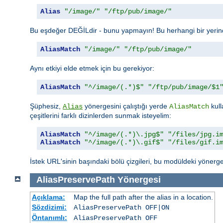
Alias
"/image/"
"/ftp/pub/image/"
Bu eşdeğer DEĞİLdir - bunu yapmayın! Bu herhangi bir yerinde
AliasMatch
"/image/"
"/ftp/pub/image/"
Aynı etkiyi elde etmek için bu gerekiyor:
AliasMatch
"^/image/(.*)$"
"/ftp/pub/image/$1
Şüphesiz,
yönergesini çalıştığı yerde
kull
Alias
AliasMatch
çeşitlerini farklı dizinlerden sunmak isteyelim:
AliasMatch
"^/image/(.*)\.jpg$"
"/files/jpg.i
AliasMatch
"^/image/(.*)\.gif$"
"/files/gif.i
İstek URL'sinin başındaki bölü çizgileri, bu modüldeki yönerge
AliasPreservePath
Yönergesi
Açıklama:
Map the full path after the alias in a location.
Sözdizimi:
AliasPreservePath OFF|ON
Öntanımlı:
AliasPreservePath OFF