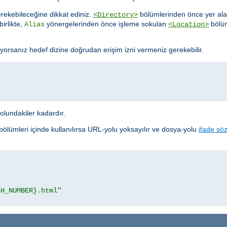
rekebileceğine dikkat ediniz.
bölümlerinden önce yer al
<Directory>
birlikte,
yönergelerinden önce işleme sokulan
bölüm
Alias
<Location>
yorsanız hedef dizine doğrudan erişim izni vermeniz gerekebilir.
yolundakiler kadardır.
bölümleri içinde kullanılırsa URL-yolu yoksayılır ve dosya-yolu
ifade söz
CH_NUMBER}.html"