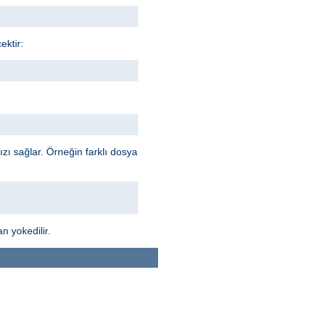
ektir:
ı sağlar. Örneğin farklı dosya
n yokedilir.