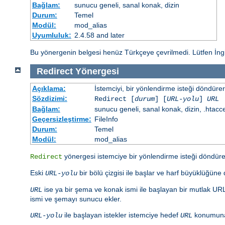
Bağlam:
sunucu geneli, sanal konak, dizin
Durum:
Temel
Modül:
mod_alias
Uyumluluk:
2.4.58 and later
Bu yönergenin belgesi henüz Türkçeye çevrilmedi. Lütfen İng
Redirect
Yönergesi
Açıklama:
İstemciyi, bir yönlendirme isteği döndürere
Sözdizimi:
Redirect [
durum
] [
URL-yolu
]
URL
Bağlam:
sunucu geneli, sanal konak, dizin, .htacc
Geçersizleştirme:
FileInfo
Durum:
Temel
Modül:
mod_alias
yönergesi istemciye bir yönlendirme isteği döndürer
Redirect
Eski
bir bölü çizgisi ile başlar ve harf büyüklüğün
URL-yolu
ise ya bir şema ve konak ismi ile başlayan bir mutlak URL 
URL
ismi ve şemayı sunucu ekler.
ile başlayan istekler istemciye hedef
konumuna 
URL-yolu
URL