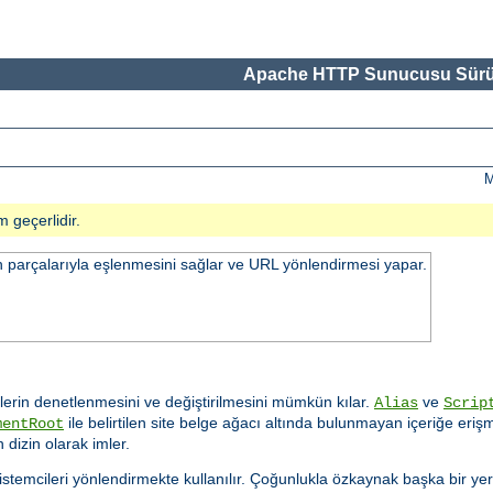
Apache HTTP Sunucusu Sürü
M
m geçerlidir.
n parçalarıyla eşlenmesini sağlar ve URL yönlendirmesi yapar.
erin denetlenmesini ve değiştirilmesini mümkün kılar.
ve
Alias
Scrip
ile belirtilen site belge ağacı altında bulunmayan içeriğe er
mentRoot
 dizin olarak imler.
n istemcileri yönlendirmekte kullanılır. Çoğunlukla özkaynak başka bir yer