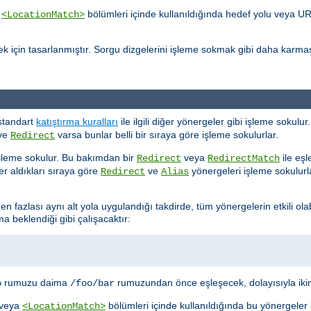
a
bölümleri içinde kullanıldığında hedef yolu veya U
<LocationMatch>
k için tasarlanmıştır. Sorgu dizgelerini işleme sokmak gibi daha karmaş
standart
katıştırma kuralları
ile ilgili diğer yönergeler gibi işleme sokul
ve
varsa bunlar belli bir sıraya göre işleme sokulurlar.
Redirect
şleme sokulur. Bu bakımdan bir
veya
ile eşl
Redirect
RedirectMatch
r aldıkları sıraya göre
ve
yönergeleri işleme sokulurlar
Redirect
Alias
en fazlası aynı alt yola uygulandığı takdirde, tüm yönergelerin etkili ola
 beklendiği gibi çalışacaktır:
rumuzu daima
rumuzundan önce eşleşecek, dolayısıyla ikin
o
/foo/bar
veya
bölümleri içinde kullanıldığında bu yönergeler
<LocationMatch>