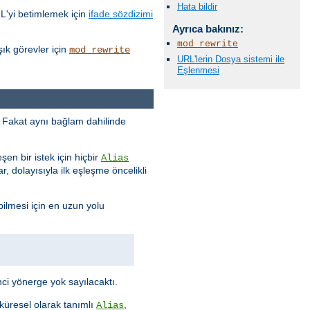
Hata bildir
RL'yi betimlemek için
ifade sözdizimi
Ayrıca bakınız:
mod_rewrite
ık görevler için
mod_rewrite
URL'lerin Dosya sistemi ile
Eşlenmesi
ur. Fakat aynı bağlam dahilinde
eşen bir istek için hiçbir
Alias
, dolayısıyla ilk eşleşme öncelikli
bilmesi için en uzun yolu
ci yönerge yok sayılacaktı.
 küresel olarak tanımlı
,
Alias