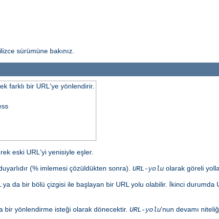
ilizce sürümüne bakınız.
k farklı bir URL'ye yönlendirir.
ess
ek eski URL'yi yenisiyle eşler.
e duyarlıdır (% imlemesi çözüldükten sonra).
olarak göreli yolla
URL-yolu
ya da bir bölü çizgisi ile başlayan bir URL yolu olabilir. İkinci durum
bir yönlendirme isteği olarak dönecektir.
'nun devamı niteliğ
URL-yolu