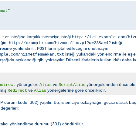
zmet"
isteğine karşılık istemciye isteği
.txt
http://iki.example.com/hiz
eğin,
isteği
http://example.com/hizmet/foo.pl?q=23&a=42
esine yönlendirilir.
'ların iptal edileceğini unutmayın.
POST
isteği yukarıdaki yönlendirme ile eşl
mple.com/hizmetfesmekan.txt
ğıda açıklandığı gibi yoksayılır. Düzenli ifadelerin kullanıldığı daha 
yönergeleri
ve
yönergelerinden önce ele 
edirect
Alias
ScriptAlias
lmiş
ve
yönergelerine göre önceliklidir.
Redirect
Alias
 durum kodu: 302) yapılır. Bu, istemciye özkaynağın geçici olarak başka
değerleri:
 kalıcı yönlendirme durumu (301) döndürülür.