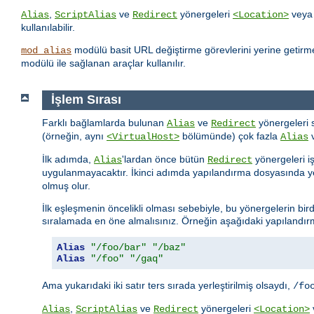
,
ve
yönergeleri
vey
Alias
ScriptAlias
Redirect
<Location>
kullanılabilir.
modülü basit URL değiştirme görevlerini yerine getirme
mod_alias
modülü ile sağlanan araçlar kullanılır.
İşlem Sırası
Farklı bağlamlarda bulunan
ve
yönergeleri 
Alias
Redirect
(örneğin, aynı
bölümünde) çok fazla
<VirtualHost>
Alias
İlk adımda,
'lardan önce bütün
yönergeleri i
Alias
Redirect
uygulanmayacaktır. İkinci adımda yapılandırma dosyasında ye
olmuş olur.
İlk eşleşmenin öncelikli olması sebebiyle, bu yönergelerin bird
sıralamada en öne almalısınız. Örneğin aşağıdaki yapılandırma
Alias
"/foo/bar"
"/baz"
Alias
"/foo"
"/gaq"
Ama yukarıdaki iki satır ters sırada yerleştirilmiş olsaydı,
/fo
,
ve
yönergeleri
Alias
ScriptAlias
Redirect
<Location>