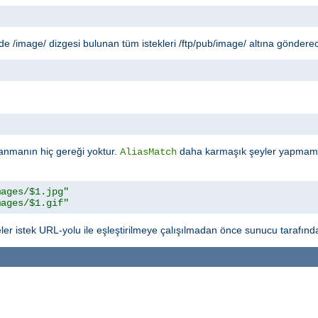
 /image/ dizgesi bulunan tüm istekleri /ftp/pub/image/ altına gönderec
"
anmanın hiç gereği yoktur.
daha karmaşık şeyler yapmamız
AliasMatch
mages/$1.jpg"
mages/$1.gif"
ler istek URL-yolu ile eşleştirilmeye çalışılmadan önce sunucu tarafında