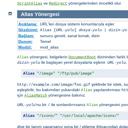
ve
yönergelerinden öncelikli olur.
ScriptAlias
Redirect
Alias
Yönergesi
Açıklama:
URL'leri dosya sistemi konumlarıyla eşler.
Sözdizimi:
Alias [
URL-yolu
]
dosya-yolu
|
dizin-yo
Bağlam:
sunucu geneli, sanal konak, dizin
Durum:
Temel
Modül:
mod_alias
yönergesi, belgelerin
dizininden farklı
Alias
DocumentRoot
ile başlayan yerel dosyalarla eşlenir.
,
dizin-yolu
URL-yolu
Alias
"/image"
"/ftp/pub/image"
şeklinde bir istek, 
http://example.com/image/foo.gif
eşleştirilir; bu bakımdan yukarıdaki
yapılandırması
Alias
ht
için
yönergesine bakınız.
AliasMatch
'nu bir
ile sonlandırırsanız
yönergesini yor
URL-yolu
/
Alias
Alias
"/icons/"
"/usr/local/apache/icons/"
diye bir tanım yaparsanız sona bir / ekleme ihtiyacından dola