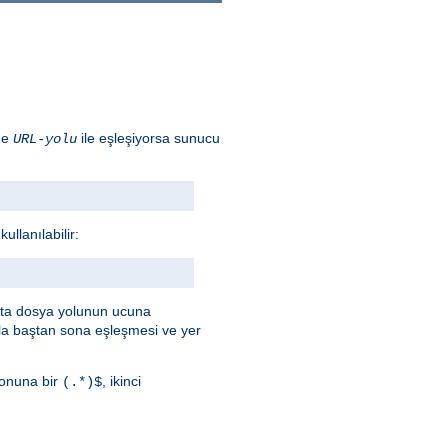
ade
ile eşleşiyorsa sunucu
URL-yolu
llanılabilir:
afta dosya yolunun ucuna
a baştan sona eşleşmesi ve yer
onuna bir
, ikinci
(.*)$