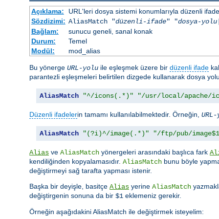
Açıklama:
URL'leri dosya sistemi konumlarıyla düzenli ifadel
Sözdizimi:
AliasMatch "
düzenli-ifade
" "
dosya-yolu
Bağlam:
sunucu geneli, sanal konak
Durum:
Temel
Modül:
mod_alias
Bu yönerge
ile eşleşmek üzere bir
düzenli ifade
kab
URL-yolu
parantezli eşleşmeleri belirtilen dizgede kullanarak dosya yo
AliasMatch
"^/icons(.*)"
"/usr/local/apache/i
Düzenli ifadeler
in tamamı kullanılabilmektedir. Örneğin,
URL-
AliasMatch
"(?i)^/image(.*)"
"/ftp/pub/image$
ve
yönergeleri arasındaki başlıca fark
Alias
AliasMatch
Al
kendiliğinden kopyalamasıdır.
bunu böyle yapmaz
AliasMatch
değiştirmeyi sağ tarafta yapması istenir.
Başka bir deyişle, basitçe
yerine
yazmakla
Alias
AliasMatch
değiştirgenin sonuna da bir
eklemeniz gerekir.
$1
Örneğin aşağıdakini AliasMatch ile değiştirmek isteyelim: