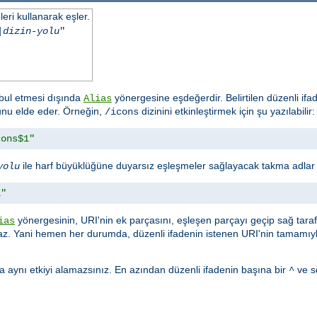
eri kullanarak eşler.
|
dizin-yolu
"
ul etmesi dışında
yönergesine eşdeğerdir. Belirtilen düzenli if
Alias
lunu elde eder. Örneğin,
dizinini etkinleştirmek için şu yazılabilir:
/icons
cons$1"
ile harf büyüklüğüne duyarsız eşleşmeler sağlayacak takma adlar ku
yolu
1"
yönergesinin, URI'nin ek parçasını, eşleşen parçayı geçip sağ tar
ias
. Yani hemen her durumda, düzenli ifadenin istenen URI'nin tamamıyl
 aynı etkiyi alamazsınız. En azından düzenli ifadenin başına bir
ve s
^